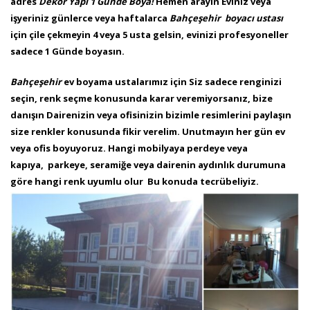
adres
Dekor Yapı 1 Günde
Boya!
Hemen arayın
Eviniz veya
işyeriniz günlerce veya haftalarca
Bahçeşehir
boyacı ustası
için çile çekmeyin 4 veya 5 usta gelsin, evinizi profesyoneller
sadece 1 Günde boyasın.
Bahçeşehir
ev boyama ustalarımız için Siz sadece renginizi
seçin, renk seçme konusunda karar veremiyorsanız, bize
danışın Dairenizin veya ofisinizin bizimle resimlerini paylaşın
size renkler konusunda fikir verelim. Unutmayın her gün ev
veya ofis boyuyoruz. Hangi mobilyaya perdeye veya
kapıya, parkeye, seramiğe veya dairenin aydınlık durumuna
göre hangi renk uyumlu olur Bu konuda tecrübeliyiz.