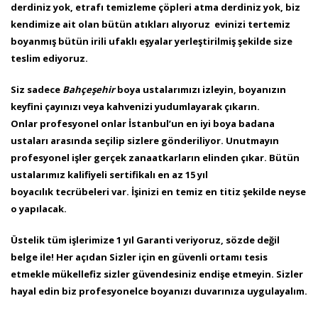
derdiniz yok, etrafı temizleme çöpleri atma derdiniz yok, biz
kendimize ait olan bütün atıkları alıyoruz evinizi tertemiz
boyanmış bütün irili ufaklı eşyalar yerleştirilmiş şekilde size
teslim ediyoruz.
Siz sadece
Bahçeşehir
boya ustalarımızı izleyin, boyanızın
keyfini çayınızı veya kahvenizi yudumlayarak çıkarın.
Onlar profesyonel onlar İstanbul’un en iyi boya badana
ustaları arasında seçilip sizlere gönderiliyor. Unutmayın
profesyonel işler gerçek zanaatkarların elinden çıkar. Bütün
ustalarımız kalifiyeli sertifikalı en az 15 yıl
boyacılık tecrübeleri var. İşinizi en temiz en titiz şekilde neyse
o yapılacak.
Üstelik tüm işlerimize 1 yıl Garanti veriyoruz, sözde değil
belge ile! Her açıdan Sizler için en güvenli ortamı tesis
etmekle mükellefiz sizler güvendesiniz endişe etmeyin. Sizler
hayal edin biz profesyonelce boyanızı duvarınıza uygulayalım.