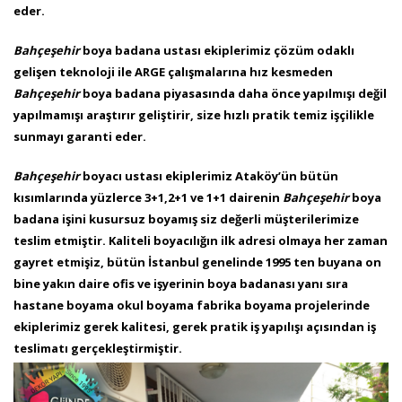
eder.
Bahçeşehir
boya badana ustası ekiplerimiz çözüm odaklı
gelişen teknoloji ile ARGE çalışmalarına hız kesmeden
Bahçeşehir
boya badana piyasasında daha önce yapılmışı değil
yapılmamışı araştırır geliştirir, size hızlı pratik temiz işçilikle
sunmayı garanti eder.
Bahçeşehir
boyacı ustası ekiplerimiz Ataköy’ün bütün
kısımlarında yüzlerce 3+1,2+1 ve 1+1 dairenin
Bahçeşehir
boya
badana işini kusursuz boyamış siz değerli müşterilerimize
teslim etmiştir. Kaliteli boyacılığın ilk adresi olmaya her zaman
gayret etmişiz, bütün İstanbul genelinde 1995 ten buyana on
bine yakın daire ofis ve işyerinin boya badanası yanı sıra
hastane boyama okul boyama fabrika boyama projelerinde
ekiplerimiz gerek kalitesi, gerek pratik iş yapılışı açısından iş
teslimatı gerçekleştirmiştir.