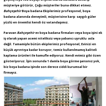
müşteriye götürür, Çoğu müşteriler buna dikkat etmez.
Bahçeşehir
Boya badana Ekiplerimiz profesyonel, boya
badana alanında deneyimli, müşterisine karşı saygılı güler
yüzlü en önemlisi kendi öz vatandaşımız.
Paravan
Bahçeşehir
ev boya badana firmaları veya boya işini ek
iş olarak yapan acemi niteliksiz veya yabancı uyruklu asla
değil. Tamamiyle bütün ekiplerimiz profesyonel, Evinizi en
küçük ayrıntıya kadar koruyor, temiz kullanılmamış kaliteli
kaplama ürünleri ile kamufle ediyoruz. Kendi evimiz gibi özen
gösteriyoruz. İşin sonunda 1 damla boya görme şansınız yok,
biz boya badana işinde son derece ciddi kurumsal bir
firmayız.