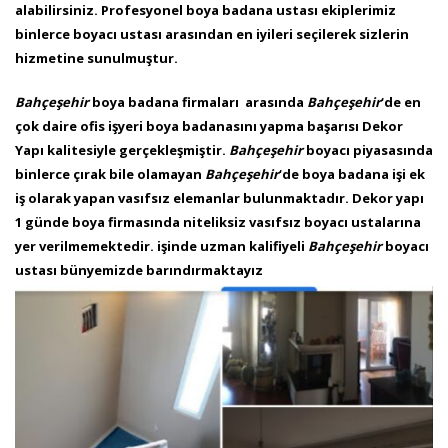
alabilirsiniz. Profesyonel boya badana ustası ekiplerimiz
binlerce boyacı ustası arasından en iyileri seçilerek sizlerin
hizmetine sunulmuştur.
Bahçeşehir
boya badana firmaları arasında
Bahçeşehir
‘de en
çok daire ofis işyeri boya badanasını yapma başarısı Dekor
Yapı kalitesiyle gerçekleşmiştir.
Bahçeşehir
boyacı piyasasında
binlerce çırak bile olamayan
Bahçeşehir
‘de boya badana işi ek
iş olarak yapan vasıfsız elemanlar bulunmaktadır. Dekor yapı
1 günde boya firmasında niteliksiz vasıfsız boyacı ustalarına
yer verilmemektedir. işinde uzman kalifiyeli
Bahçeşehir
boyacı
ustası bünyemizde barındırmaktayız