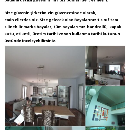
badana ustası güvenilir mi ? Siz bunları dert etmeyin.
Bize güvenin şirketimizin güvencesinde olarak,
emin ellerdesiniz. Size gelecek olan Boyalarınız 1.sınıf tam
silinebilir marka boyalar, tüm boyalarımız bandrollü, kapalı
kutu, etiketli, üretim tarihi ve son kullanma tarihi kutunun
üstünde inceleyebilirsiniz.