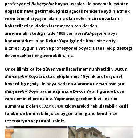
profesyonel
Bahçeşehir
boyacı ustaları ile boyamak, evinize
doğal bir hava getirmek, içinizi açacak renklerle aydınlatmak
ve en önemlisi yaşam alanınız olan evlerinizin duvarlarını
bakterilerden kirden istenmeyen renklerden
arındırmak istediğinizde,1995 ten beri
Bahçeşehir
boya
badana şirketi olan Dekor Yapı 1günde boya size en iyi
hizmeti uygun fiyat ve profesyonel boyacı ustası ekip desteği
ile vereceklerine güvenebilirsiniz.
Önceliğimiz kalite güven ve müşteri memnuniyetidir. Bütün
Bahçeşehir
Boyacı ustası ekiplerimiz 15 yıllık profesyonel
boyacılık geçmişi ile boya badana alanında uzmanlaşmıştır.
Bahçeşehir
Boya badana işinizde Dekor Yapı 1 günde boya
varsa emin ellerdesiniz. Yapmanız gereken bizi iletişim
numaramız olan
05327105400
‘ tıklayarak direk ulaşabilir keşif
talebinde bulunabilir, size uygun olan günü kendinize
rezervasyon yaptırabilirsiniz.