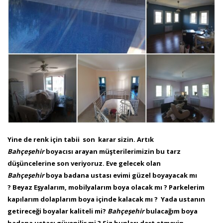
Yine de renk için tabii son karar sizin. Artık
Bahçeşehir
boyacısı arayan müşterilerimizin bu tarz
düşüncelerine son veriyoruz. Eve gelecek olan
Bahçeşehir
boya badana ustası evimi güzel boyayacak mı
? Beyaz Eşyalarım, mobilyalarım boya olacak mı ? Parkelerim
kapılarım dolaplarım boya içinde kalacak mı ? Yada ustanın
getireceği boyalar kaliteli mi?
Bahçeşehir
bulacağım boya