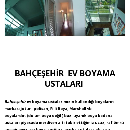
BAHÇEŞEHİR EV BOYAMA
USTALARI
Bahçeşehir
ev boyama ustalarımızın kullandığı boyaların
markası jotun, polisan, Filli Boya, Marshall vb
boyalardır. (dolum boya değil ) bazı uyanık boya badana
ustaları piyasada merdiven altı tabir ettiğimiz ucuz, raf ömrü
geçmiş veya toz boyayı orijinal marka kutulara aktarıp