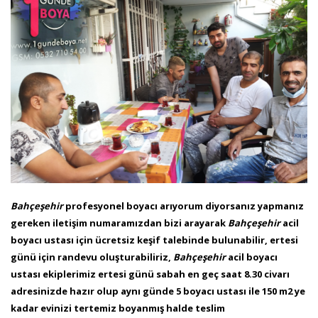
Bahçeşehir
profesyonel boyacı arıyorum diyorsanız yapmanız
gereken iletişim numaramızdan bizi arayarak
Bahçeşehir
acil
boyacı ustası için ücretsiz keşif talebinde bulunabilir, ertesi
günü için randevu oluşturabiliriz,
Bahçeşehir
acil boyacı
ustası ekiplerimiz ertesi günü sabah en geç saat 8.30 civarı
adresinizde hazır olup aynı günde 5 boyacı ustası ile 150 m2 ye
kadar evinizi tertemiz boyanmış halde teslim