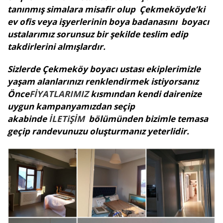
tanınmış simalara misafir olup Çekmeköyde’ki
ev ofis veya işyerlerinin boya badanasını boyacı
ustalarımız sorunsuz bir şekilde teslim edip
takdirlerini almışlardır.
Sizlerde Çekmeköy boyacı ustası ekiplerimizle
yaşam alanlarınızı renklendirmek istiyorsanız
Önce
FİYATLARIMIZ
kısmından kendi dairenize
uygun kampanyamızdan seçip
akabinde
İLETiŞİM
bölümünden bizimle temasa
geçip randevunuzu oluşturmanız yeterlidir.