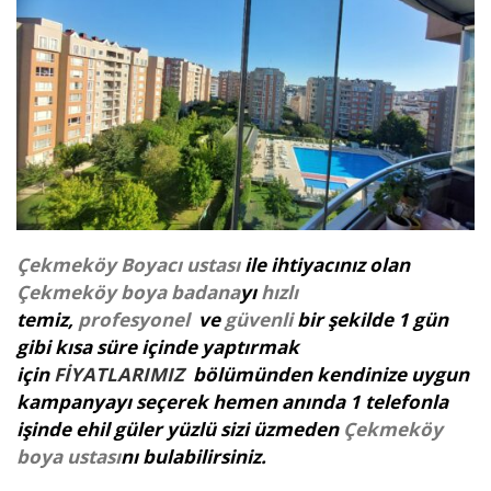
Çekmeköy Boyacı ustası
ile ihtiyacınız olan
Çekmeköy boya badana
yı
hızlı
temiz,
profesyonel
ve
güvenli
bir şekilde 1 gün
gibi kısa süre içinde yaptırmak
için
FİYATLARIMIZ
bölümünden kendinize uygun
kampanyayı seçerek hemen anında 1 telefonla
işinde ehil güler yüzlü sizi üzmeden
Çekmeköy
boya ustası
nı bulabilirsiniz.