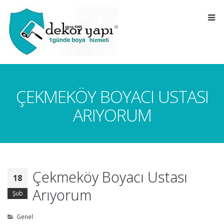
ÇEKMEKÖY BOYACI USTASI
ARIYORUM
Çekmeköy Boyacı Ustası
18
Arıyorum
Şub
Genel