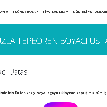
AYFA
1 GÜNDE BOYA
FİYATLARIMIZ
MÜŞTERİ YORUMLARI
ZLA TEPEÖREN BOYACI UST
cı Ustası
miz için lütfen yazıyı veya logoyu tıklayınız. Yaptığımız tüm i