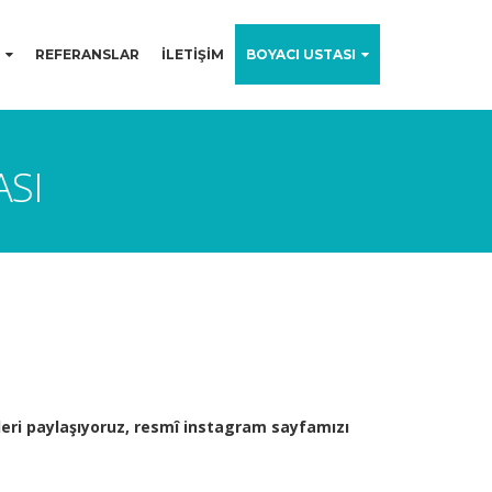
REFERANSLAR
İLETİŞİM
BOYACI USTASI
ASI
şleri paylaşıyoruz, resmî instagram sayfamızı