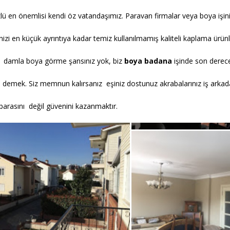
zlü en önemlisi kendi öz vatandaşımız. Paravan firmalar veya boya işin
inizi en küçük ayrıntıya kadar temiz kullanılmamış kaliteli kaplama ürün
 1 damla boya görme şansınız yok, biz
boya badana
işinde son derece
 demek. Siz memnun kalırsanız eşiniz dostunuz akrabalarınız iş arkadaş
parasını değil güvenini kazanmaktır.