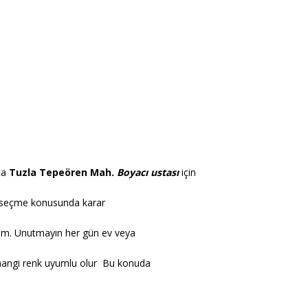
rca
Tuzla Tepeören
Mah.
Boyacı ustası
için
nk seçme konusunda karar
relim. Unutmayın her gün ev veya
 hangi renk uyumlu olur Bu konuda