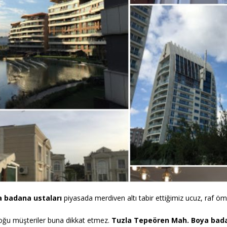
a
badana
ustaları
piyasada merdiven altı tabir ettiğimiz ucuz, raf öm
Çoğu müşteriler buna dikkat etmez.
Tuzla Tepeören
Mah.
Boya bad