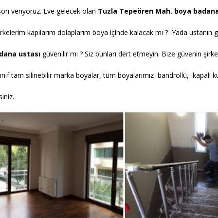
 son veriyoruz. Eve gelecek olan
Tuzla Tepeören
Mah.
boya badana
kelerim kapılarım dolaplarım boya içinde kalacak mı ? Yada ustanın get
dana ustası
güvenilir mi ? Siz bunları dert etmeyin. Bize güvenin şir
sınıf tam silinebilir marka boyalar, tüm boyalarımız bandrollü, kapalı kut
iniz.