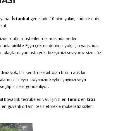
uyana
İstanbul
genelinde 10
bine yakın, sadece daire
ukat,
 sizde mutlu müşterilerimiz
arasında neden
nunla birlikte
Eşya çekme derdiniz yok, işin yarısında,
on
ulaşılamayan usta yok, biz işimizi seviyoruz size söz
iniz yok, biz kendimize ait olan bütün atık ları
alarımızı izleyin boyanızın keyfini çayınızı veya
eçilip sizlere gönderiliyor.
ıl boyacılık tecrübeleri var. İşinizi en
temiz
en
titiz
in en güvenli ortamı tesis
etmekle mükellefiz sizler