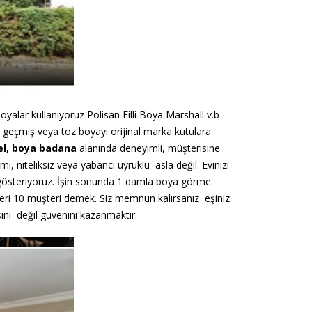
yalar kullanıyoruz Polisan Filli Boya Marshall v.b
ü geçmiş veya toz boyayı orijinal
marka kutulara
l,
boya badana
alanında
deneyimli, müşterisine
emi,
niteliksiz veya yabancı uyruklu asla değil. Evinizi
 gösteriyoruz. İşin sonunda 1 damla boya görme
eri 10 müşteri demek. Siz memnun kalırsanız eşiniz
ını değil güvenini kazanmaktır.