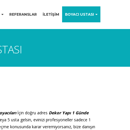
REFERANSLAR
İLETİŞİM
BOYACI USTASI
STASI
oyacıları
İçin doğru adres
Dekor Yapı 1 Günde
eya 5 usta gelsin, evinizi profesyoneller sadece 1
k seçme konusunda karar
veremiyorsanız, bize danışın