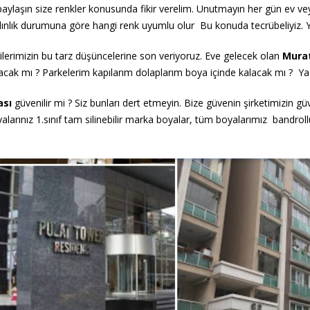
i paylaşın size renkler konusunda fikir verelim. Unutmayın her gün ev v
ydınlık durumuna göre hangi renk uyumlu olur Bu konuda
tecrübeliyiz. 
lerimizin bu tarz düşüncelerine son veriyoruz. Eve gelecek olan
Murat
cak mı ? Parkelerim kapılarım dolaplarım boya içinde kalacak mı ? Yad
ası
güvenilir mi ? Siz bunları dert etmeyin. Bize güvenin şirketimizin 
larınız 1.sınıf tam silinebilir marka boyalar, tüm boyalarımız bandrollü