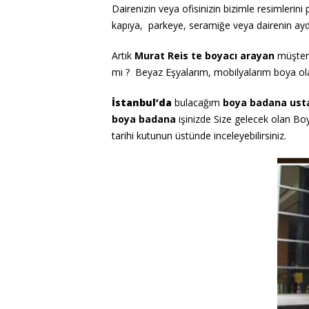
Dairenizin veya ofisinizin bizimle resimlerin
kapıya, parkeye, seramiğe veya dairenin a
Artık
Murat Reis te boyacı arayan
müşteri
mı ? Beyaz
Eşyalarım, mobilyalarım boya ola
İstanbul’da
bulacağım
boya badana ust
boya badana
işinizde Size gelecek olan Boya
tarihi kutunun üstünde inceleyebilirsiniz.