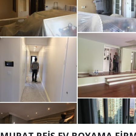
MURAT REİS EV BOYAMA FİR