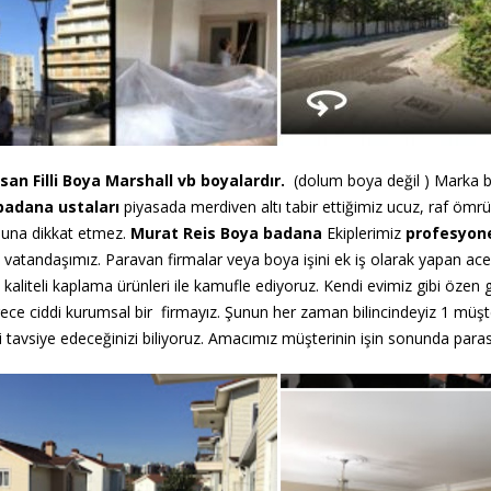
an Filli Boya Marshall vb boyalardır.
(dolum boya değil ) Marka bo
badana
ustaları
piyasada merdiven altı tabir ettiğimiz ucuz, raf ömr
buna dikkat etmez.
Murat Reis
Boya badana
Ekiplerimiz
profesyone
öz vatandaşımız. Paravan firmalar veya boya işini ek iş olarak yapan ac
kaliteli kaplama ürünleri ile kamufle ediyoruz. Kendi
evimiz gibi özen
rece ciddi kurumsal bir firmayız. Şunun
her zaman bilincindeyiz 1 müşt
i tavsiye edeceğinizi
biliyoruz. Amacımız müşterinin işin sonunda paras