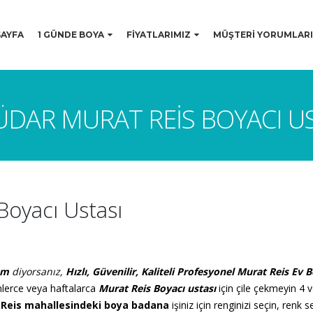
AYFA
1 GÜNDE BOYA
FİYATLARIMIZ
MÜŞTERİ YORUMLARI
DAR MURAT REIS BOYACI U
Boyacı Ustası
um
diyorsanız
,
Hızlı, Güvenilir, Kaliteli Profesyonel
Murat Reis
Ev
B
ünlerce veya haftalarca
Murat Reis Boyacı ustası
için
çile çekmeyin 4 v
Reis mahallesindeki boya badana
işiniz için renginizi seçin, ren