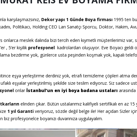
unla karşılaşmazsınız,
Dekor yapı 1 Günde Boya
firması
1995 ten b
kadını, Politikacı, Holding CEO Ları Sanatçı Sporcu, Doktor, Hakim, Av
s onlarca meslek dalında bizi tercih eden kıymetli müşterilerimiz var,
 , 5’er kişilik
profesyonel
kadrolardan oluşuyor. Eve Boyacı geldi o
yalama bezdirme yok, günlerce usta peşinden koşmak yok, kapalı telef
bitince eşya yerleştirme derdiniz yok, etrafı temizleme çöpleri atma derd
ufaklı eşyalar yerleştirilmiş şekilde size teslim ediyoruz. Siz sadece ust
syonel
onlar
İstanbul’un
en iyi boya badana ustaları
arasında s
tkarların
elinden çıkar. Bütün ustalarımız kalifiyeli sertifikalı en az 15 y
mize
1 yıl Garanti
veriyoruz, sözde değil belge ile! Her açıdan Sizler iç
in biz profesyonelce boyanızı duvarınıza uygulayalım.