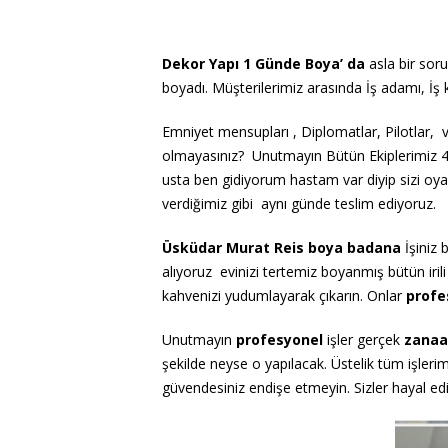
Dekor Yapı 1 Günde Boya’ da
asla bir sor
boyadı. Müşterilerimiz arasında İş adamı, İş 
Emniyet mensupları , Diplomatlar, Pilotlar, v
olmayasınız? Unutmayın Bütün Ekiplerimiz 4’er
usta ben gidiyorum hastam var diyip sizi o
verdiğimiz gibi aynı günde teslim ediyoruz.
Üsküdar Murat Reis boya badana
İşiniz 
alıyoruz evinizi tertemiz
boyanmış bütün irili 
kahvenizi
yudumlayarak çıkarın. Onlar
profe
Unutmayın
profesyonel
işler gerçek
zanaa
şekilde neyse o yapılacak. Üstelik tüm işleri
güvendesiniz endişe etmeyin. Sizler hayal ed