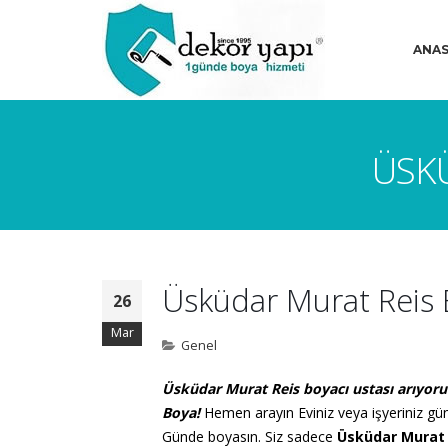
ANAS
ÜSKÜ
Üsküdar Murat Reis 
26
Mar
Genel
Üsküdar Murat Reis boyacı ustası arıyor
Boya!
Hemen arayın
Eviniz veya işyeriniz g
Günde boyasın. Siz sadece
Üsküdar Murat 