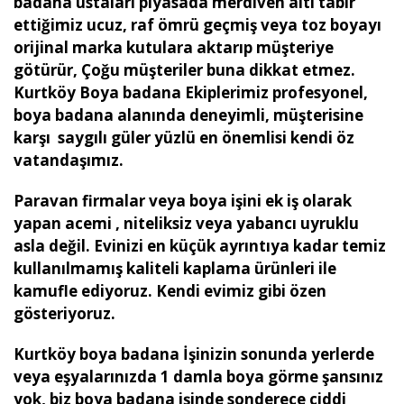
badana ustaları piyasada merdiven altı tabir
ettiğimiz ucuz, raf ömrü geçmiş veya toz boyayı
orijinal marka kutulara aktarıp müşteriye
götürür, Çoğu müşteriler buna dikkat etmez.
Kurtköy Boya badana Ekiplerimiz profesyonel,
boya badana alanında deneyimli, müşterisine
karşı saygılı güler yüzlü en önemlisi kendi öz
vatandaşımız.
Paravan firmalar veya boya işini ek iş olarak
yapan acemi , niteliksiz veya yabancı uyruklu
asla değil. Evinizi en küçük ayrıntıya kadar temiz
kullanılmamış kaliteli kaplama ürünleri ile
kamufle ediyoruz. Kendi evimiz gibi özen
gösteriyoruz.
Kurtköy boya badana İşinizin sonunda yerlerde
veya eşyalarınızda 1 damla boya görme şansınız
yok, biz boya badana işinde sonderece ciddi