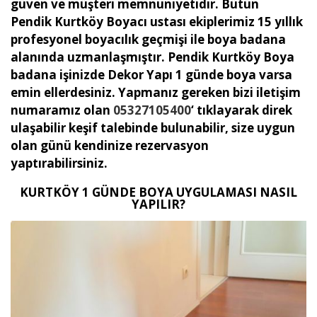
güven ve müşteri memnuniyetidir. Bütün
Pendik Kurtköy Boyacı ustası ekiplerimiz 15 yıllık
profesyonel boyacılık geçmişi ile boya badana
alanında uzmanlaşmıştır. Pendik Kurtköy Boya
badana işinizde Dekor Yapı 1 günde boya varsa
emin ellerdesiniz. Yapmanız gereken bizi iletişim
numaramız olan
05327105400
‘ tıklayarak direk
ulaşabilir keşif talebinde bulunabilir, size uygun
olan günü kendinize rezervasyon
yaptırabilirsiniz.
KURTKÖY 1 GÜNDE BOYA UYGULAMASI NASIL
YAPILIR?