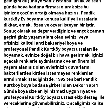
geldiğini düşünüyorsanız İstanbul’un ilk ve tek 1
günde boya badana firması olarak size bu
işinizde çözüm ortağı olmaya hazırız. Pendik
kurtköy Ev boyama konusu kalifiyeli ustalarla,
dikkat, emek , özen ve özveri isteyen bir iştir.
Sonuç olarak en değer verdiğiniz ve ençok zaman
geçirdiğiniz yaşam alanı olan evinizi veya
ofisinizi kaliteli anti bakteriyel boya ve
profesyonel Pendik Kurtköy boyacı ustaları ile
boyamak, evinize doğal bir hava getirmek, içinizi
açacak renklerle aydınlatmak ve en önemlisi
yaşam alanınız olan evlerinizin duvarlarını
bakterilerden kirden istenmeyen renklerden
arındırmak istediğinizde, 1995 ten beri Pendik
Kurtköy boya badana şirketi olan Dekor Yapı 1
Günde boya size en iyi hizmeti uygun fiyat ve
profesyonel Kurtköy boyacı ustası ekip desteği ile
vereceklerine güvenebilirsiniz. Önceliğimiz kalite