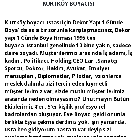
KURTKÖY BOYACISI
Kurtköy boyacı ustası için Dekor Yapı 1 Günde
Boya’ da asla bir sorunla karşılaşmazsınız, Dekor
yapı 1 Günde Boya firması 1995 ten
buyana İstanbul genelinde 10 bine yakın, sadece
daire boyadı. Müşterilerimiz arasında İş adamı, İş
kadını, Politikacı, Holding CEO Ları ,Sanatçı
Sporcu, Doktor, Hakim, Avukat, Emniyet
mensupları , Diplomatlar, Pilotlar, vs onlarca
meslek dalında bizi tercih eden kıymetli
müşterilerimiz var, sizde mutlu müşterilerimiz
arasında neden olmayasınız? Unutmayın Bütün
Ekiplerimiz 4’er , 5’er kişilik profesyonel
kadrolardan oluşuyor. Eve Boyacı geldi onunla
birlikte Eşya çekme derdiniz yok, işin yarısında,
usta ben gidiyorum hastam var deyip sizi