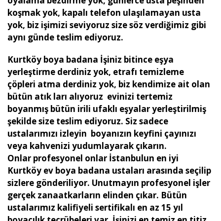
oyalama bezdirme yok, günlerce usta peşinden
koşmak yok, kapalı telefon ulaşılamayan usta
yok, biz işimizi seviyoruz size söz verdiğimiz gibi
aynı günde teslim ediyoruz.
Kurtköy boya badana İşiniz bitince eşya
yerleştirme derdiniz yok, etrafı temizleme
çöpleri atma derdiniz yok, biz kendimize ait olan
bütün atık ları alıyoruz evinizi tertemiz
boyanmış bütün irili ufaklı eşyalar yerleştirilmiş
şekilde size teslim ediyoruz. Siz sadece
ustalarımızı izleyin boyanızın keyfini çayınızı
veya kahvenizi yudumlayarak çıkarın.
Onlar profesyonel onlar İstanbulun en iyi
Kurtköy ev boya badana ustaları arasında seçilip
sizlere gönderiliyor. Unutmayın profesyonel işler
gerçek zanaatkarların elinden çıkar. Bütün
ustalarımız kalifiyeli sertifikalı en az 15 yıl
boyacılık tecrübeleri var. İşinizi en temiz en titiz