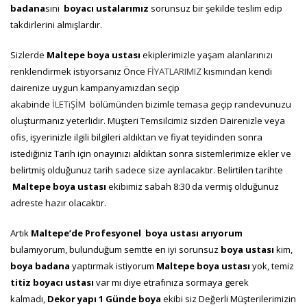
badana
sını
boyacı
ustalarımız
sorunsuz bir şekilde teslim edip
takdirlerini almışlardır.
Sizlerde
Maltepe
boya ustası
ekiplerimizle yaşam alanlarınızı
renklendirmek istiyorsanız Önce
FİYATLARIMIZ
kısmından kendi
dairenize uygun kampanyamızdan seçip
akabinde
İLETiŞİM
bölümünden bizimle temasa geçip randevunuzu
oluşturmanız yeterlidir. Müşteri Temsilcimiz sizden Dairenizle veya
ofis, işyerinizle ilgili bilgileri aldıktan ve fiyat teyidinden sonra
istediğiniz Tarih için onayınızı aldıktan sonra sistemlerimize ekler ve
belirtmiş olduğunuz tarih sadece size ayrılacaktır. Belirtilen tarihte
Maltepe boya ustası
ekibimiz sabah 8:30 da vermiş olduğunuz
adreste hazır olacaktır.
Artık
Maltepe’de Profesyonel boya ustası arıyorum
bulamıyorum, bulunduğum semtte en iyi sorunsuz
boya ustası
kim,
boya badana
yaptırmak istiyorum
Maltepe
boya ustası
yok, temiz
titiz boyacı ustası
var mı diye etrafınıza sormaya gerek
kalmadı,
Dekor yapı 1 Günde boya
ekibi siz Değerli Müşterilerimizin