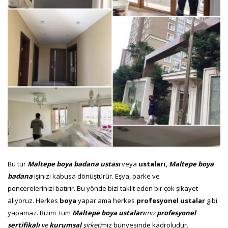
Bu tür
Maltepe
boya badana ustası
veya
ustaları,
Maltepe
boya
badana
işinizi kabusa dönüştürür. Eşya, parke ve
pencerelerinizi batırır. Bu yönde bizi taklit eden bir çok şikayet
alıyoruz. Herkes
boya
yapar ama herkes
profesyonel ustalar
gibi
yapamaz. Bizim tüm
Maltepe
boya ustaları
mız
profesyonel
sertifikalı
ve
kurumsal
şirketi
miz bünyesinde kadroludur.