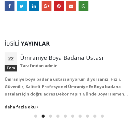
İLGILI
YAYINLAR
İçerenköy Boyacı Ustası Arıyorum
21
Tarafından
admin
Mar
Ataşehir içerenköy boyacı ustası arıyorum diyorsanız, Dekor
Yapı 1 günde boya ekibi, İçerenköy semtinde 4 usta ile
evlerinizi 1 günde İçerenköy Boyacı…
daha fazla oku