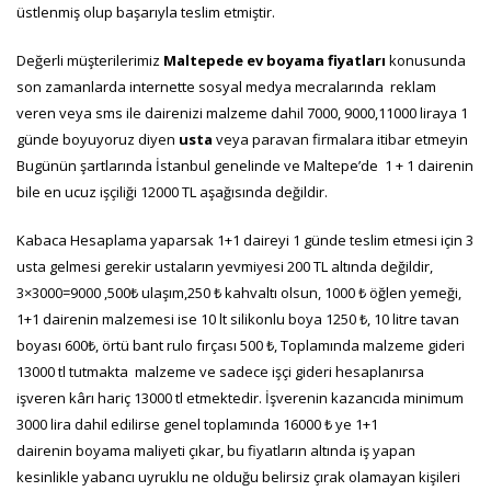
üstlenmiş olup başarıyla teslim etmiştir.
Değerli müşterilerimiz
Maltepede ev boyama fiyatları
konusunda
son zamanlarda internette sosyal medya mecralarında reklam
veren veya sms ile dairenizi malzeme dahil 7000, 9000,11000 liraya 1
günde boyuyoruz diyen
usta
veya paravan firmalara itibar etmeyin
Bugünün şartlarında İstanbul genelinde ve Maltepe’de 1 + 1 dairenin
bile en ucuz işçiliği 12000 TL aşağısında değildir.
Kabaca Hesaplama yaparsak 1+1 daireyi 1 günde teslim etmesi için 3
usta gelmesi gerekir ustaların yevmiyesi 200 TL altında değildir,
3×3000=9000 ,500₺ ulaşım,250 ₺ kahvaltı olsun, 1000 ₺ öğlen yemeği,
1+1 dairenin malzemesi ise 10 lt silikonlu boya 1250 ₺, 10 litre tavan
boyası 600₺, örtü bant rulo fırçası 500 ₺, Toplamında malzeme gideri
13000 tl tutmakta malzeme ve sadece işçi gideri hesaplanırsa
işveren kârı hariç 13000 tl etmektedir. İşverenin kazancıda minimum
300
0 lira dahil edilirse genel toplamında 16000 ₺ ye 1+1
dairenin boyama maliyeti çıkar, bu fiyatların altında iş yapan
kesinlikle yabancı uyruklu ne olduğu belirsiz çırak olamayan kişileri