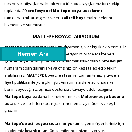
sesine ve ihtiyaçlarına kulak verip tüm bu arayışlarınız için 4 ekip
toplamda 20
profesyonel
Maltepe
boya
ustalarını
tam donanımlı araç gereç ve en
kaliteli boya
malzemelerini
hizmetinize sunmuştur.
MALTEPE BOYACI ARIYORUM
Maltepe de boyacı arıyorum
diyorsanız, 5 er kişilik ekiplerimiz ile
Hemen Ara
Maltepe
boyacı
ustası
hizmeti
veriyoruz. Sizde
Maltepe
1
günde
boya
ile tanışmak ve yararlanmak istiyorsanız bize iletişim
numaramızdan daireniz veya ofisiniz için keşif talep edip teklif
alabilirsiniz.
MALTEPE
boyacı
ustası
her zaman temiz iş
uygun
fiyat
politikası ile yola çıkmıştır. Amacımız sizlere sorunsuz ve
benimseyeceğiniz, eşinize dostunuza tavsiye edebileceğiniz
Maltepe
boya
badana
hizmeti vermektir.
Maltepe
boya badana
ustası
size 1 telefon kadar yakın, hemen arayın ücretsiz keşif
yapalım.
Maltepe’de acil boyacı ustası
arıyorum
diyen müşterilerimiz için
ekiplerimiz
İstanbul’un
tüm semtlerinde hizmet veriyor.