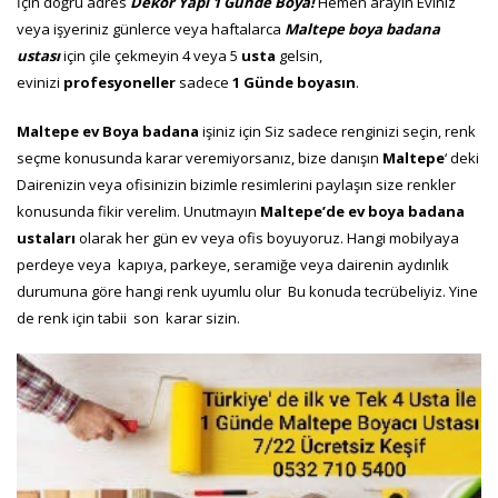
İçin doğru adres
Dekor Yapı 1
Günde Boya!
Hemen arayın
Eviniz
veya işyeriniz günlerce veya haftalarca
Maltepe
boya badana
ustası
için çile çekmeyin 4 veya 5
usta
gelsin,
evinizi
profesyoneller
sadece
1 Günde boyasın
.
Maltepe ev Boya badana
işiniz için Siz sadece renginizi seçin, renk
seçme konusunda karar veremiyorsanız, bize danışın
Maltepe
‘ deki
Dairenizin veya ofisinizin bizimle resimlerini paylaşın size renkler
konusunda fikir verelim. Unutmayın
Maltepe’de ev boya badana
ustaları
olarak her gün ev veya ofis boyuyoruz. Hangi mobilyaya
perdeye veya kapıya, parkeye, seramiğe veya dairenin aydınlık
durumuna göre hangi renk uyumlu olur Bu konuda tecrübeliyiz. Yine
de renk için tabii son karar sizin.