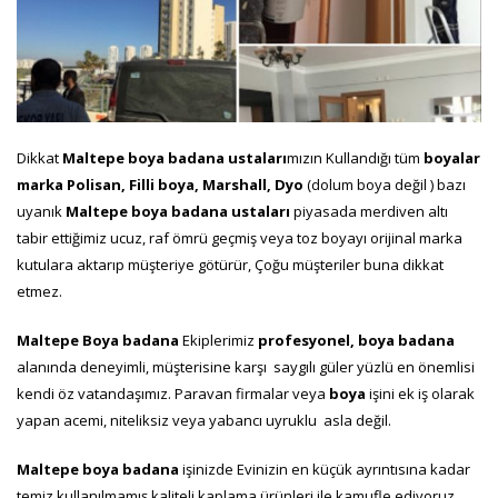
Dikkat
Maltepe boya badana ustaları
mızın Kullandığı tüm
boyalar
marka
Polisan, Filli boya, Marshall, Dyo
(dolum boya değil ) bazı
uyanık
Maltepe
boya
badana
ustaları
piyasada merdiven altı
tabir ettiğimiz ucuz, raf ömrü geçmiş veya toz boyayı orijinal marka
kutulara aktarıp müşteriye götürür, Çoğu müşteriler buna dikkat
etmez.
Maltepe Boya badana
Ekiplerimiz
profesyonel,
boya badana
alanında deneyimli, müşterisine karşı saygılı güler yüzlü en önemlisi
kendi öz vatandaşımız. Paravan firmalar veya
boya
işini ek iş olarak
yapan acemi, niteliksiz veya yabancı uyruklu asla değil.
Maltepe boya badana
işinizde Evinizin en küçük ayrıntısına kadar
temiz kullanılmamış kaliteli kaplama ürünleri ile kamufle ediyoruz.