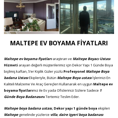
MALTEPE EV BOYAMA FİYATLARI
Maltepe ev boyama fiyatları
araştıran ve
Maltepe Boyacı Ustası
Hizmeti
arayan değerli müşterilerimiz için Dekor Yapı 1 Günde Boya
biçilmiş kaftan, 5’er Kişilik Güler yüzlü
Profesyonel
Maltepe Boya
badana Ustası
Ekipleriyle, Bütün
Maltepe Boya ustası
İşlerinizi En
Kaliteli Malzeme Ve Araç Gereçleri Kullanarak en uygun
Maltepe ev
boyama fiyatları
mız ile Ev yada Ofislerinizi Sizlere Sadece
1
Günde
Boya Badana
sını
Tertemiz Teslim Eder.
Maltepe boya badana ustası
,
Dekor yapı 1 günde boya
ekipleri
Maltepe
genelinde yüzlerce
villa
,
daire işyeri boya badanası