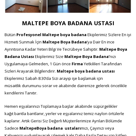
MALTEPE BOYA BADANA USTASI
Bütün
Profesyonel
Maltepe boya badana
Ekiplerimiz Sizlere En iyi
Hizmeti Sunmak İçin
Maltepe Boya Badana
‘ya Dair En ince
Ayrıntısına Kadar Yeteri Bilgi Ve Tecrübeye Sahiptir.
Maltepe Boya
Badana
Ustası
Ekiplerimiz Size
Maltepe Boya Badana’
nızı
Uygulamaya Gelmeden, 1 Gün önce
Firma
Yetkilileri Tarafından
Sizleri Arayarak Bilgilendirir.
Maltepe boya badana ustası
Ekiplerimiz Sabah 8:30’da Sizi arayıp işe başlamak için
müsaitlik durumunu sorar ve akabinde dairenize gelerek öncelikle
kendilerini Tanıtır.
Hemen eşyalarınızı Toplamaya başlar akabinde süpürgelikler
kağıt bantla bantlanır, yerler ve eşyalarınız temiz naylon örtülerle
kaplanır. Artık Gerisi Siz Değerli Müşterilerimize Ayrılan Bölümde
Sadece
Maltepe
Boya badana
ustaları
mızı, Çayınızı veya
Kahvenizi yudumlayarak izlemek kalır Daha Fazla Detay için lütfen