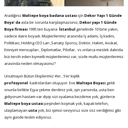
Aradığınız
Maltepe boya badana ustası
için
Dekor Yapı 1 Günde
Boya’ da
asla bir sorunla karşılaşmazsınız,
Dekor yapı 1 Günde
Boya
firması
1995 ten buyana
İstanbul
genelinde 10 bine yakın,
sadece daire boyadı. Müşterilerimiz arasında İş adamı, İş kadını,
Politikacı, Holding CEO Ları ,Sanatçı Sporcu, Doktor, Hakim, Avukat,
Emniyet mensupları , Diplomatlar, Pilotlar, vs onlarca meslek dalında
bizi tercih eden kıymetli müşterilerimiz var, sizde mutlu müşterilerimiz
arasında neden olmayasınız?
Unutmayın Bütün Ekiplerimiz 4’er , 5’er kişilik
profesyonel
kadrolardan oluşuyor. Eve
Maltepe Boyacı
geldi
onunla birlikte Eşya çekme derdiniz yok, işin yarısında, usta ben
gidiyorum hastam var diyip sizi oyalama bezdirme yok, günlerce
Maltepe
boya
ustası
peşinden koşmak yok, kapalı telefon,
ulaşılamayan
usta
yok, biz işimizi seviyoruz size söz verdiğimiz gibi
aynı günde teslim ediyoruz.