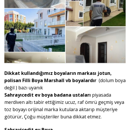
Dikkat kullandığımız boyaların markası jotun,
polisan Filli Boya Marshall vb boyalardır
(dolum boya
değil ) bazı uyanık
Sahrayıcedit
ev
boya
badana
ustaları
piyasada
merdiven altı tabir ettiğimiz ucuz, raf ömrü geçmiş veya
toz boyayı orijinal marka kutulara aktarıp müşteriye
götürür, Çoğu müşteriler buna dikkat etmez.
Sahrayicedit ev
Boya