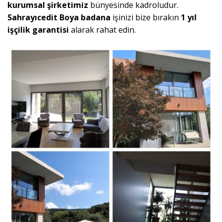
kurumsal
şirketimiz
bünyesinde kadroludur.
Sahrayıcedit
Boya badana
işinizi bize bırakın
1 yıl
işçilik garantisi
alarak rahat edin.