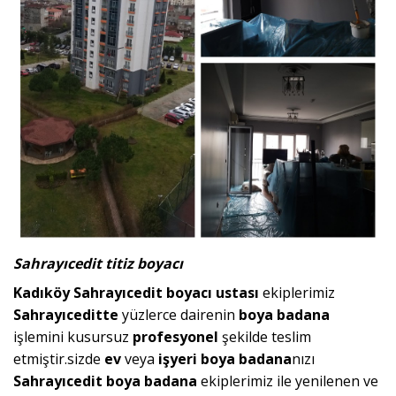
Sahrayıcedit titiz boyacı
Kadıköy Sahrayıcedit boyacı ustası
ekiplerimiz
Sahrayıceditte
yüzlerce dairenin
boya badana
işlemini kusursuz
profesyonel
şekilde teslim
etmiştir.sizde
ev
veya
işyeri
boya badana
nızı
Sahrayıcedit boya badana
ekiplerimiz ile yenilenen ve