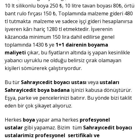
10 lt silikonlu boya 250 ₺, 10 litre tavan boyası 80₺, örtü
bant rulo fırçası 150 ₺, Toplamında malzeme gideri 480
tl tutmakta malzeme ve sadece işçi gideri hesaplanırsa
işveren kârı hariç 1280 tl etmektedir. İşverenin
kâzancıda minimum 150 lira dahil edilirse genel
toplamında 1430 ₺ ye
1+1 dairenin boyama
maliyeti
çıkar, bu fiyatların altında iş yapan kesinlikle
yabancı uyruklu ne olduğu belirsiz çırak olamayan
kişileri sömürerek çalıştırıyordur.
Bu tür
Sahrayıcedit
boyacı ustası
veya
ustaları
Sahrayicedit
boya badana
işinizi kabusa dönüştürür.
Eşya, parke ve pencelerinizi batırır. Bu yönde bizi taklit
eden bir çok şikayet alıyoruz.
Herkes
boya
yapar ama herkes
profesyonel
ustalar
gibi yapamaz. Bizim tüm
Sahrayıcedit
boyacı
ustalarimiz
profesyonel sertifikalı ve