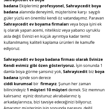
badana
Ekiplerimiz
profesyonel,
Sahrayıcedit
boya
badana
alanında deneyimli, müşterisine karşı saygılı
güler yüzlü en önemlisi kendi öz vatandaşımız. Paravan
Sahrayıcedit ev boyama
firmaları
veya boya işini ek
iş olarak yapan acemi, niteliksiz veya yabancı uyruklu
asla değil. Evinizi en küçük ayrıntıya kadar temiz
kullanılmamış kaliteli kaplama ürünleri ile kamufle
ediyoruz.
Sahrayıcedit ev boya badana firması olarak Evinize
Kendi
evimiz gibi özen gösteriyoruz.
İşin sonunda 1
damla boya görme şansınız yok,
Sahrayicedit
biz
boya
badana
işinde son derece
ciddi
kurumsal
bir
firmayız
. Şunun her zaman
bilincindeyiz
1 müşteri 10 müşteri
demek. Siz memnun
kalırsanız eşiniz dostunuz akrabalarınız iş
arkadaşlarınıza, bizi tavsiye edeceğinizi biliyoruz.
Amacımız müşterinin işin sonunda parasını değil