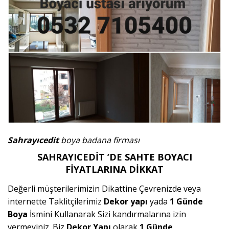
Sahrayıcedit
boya badana firması
SAHRAYICEDİT ’DE SAHTE BOYACI
FİYATLARINA DİKKAT
Değerli müşterilerimizin Dikattine Çevrenizde veya
internette Taklitçilerimiz
Dekor yapı
yada
1 Günde
Boya
İsmini Kullanarak Sizi kandırmalarına izin
vermeyiniz. Biz
Dekor Yapı
olarak
1 Günde