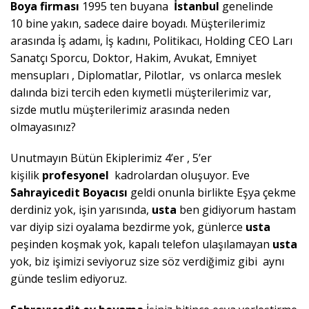
Boya
firması
1995 ten buyana
İstanbul
genelinde
10 bine yakın, sadece daire boyadı. Müşterilerimiz
arasında İş adamı, İş kadını, Politikacı, Holding CEO Ları
Sanatçı Sporcu, Doktor, Hakim, Avukat, Emniyet
mensupları , Diplomatlar, Pilotlar, vs onlarca meslek
dalında bizi tercih eden kıymetli müşterilerimiz var,
sizde mutlu müşterilerimiz arasında neden
olmayasınız?
Unutmayın Bütün Ekiplerimiz 4’er , 5’er
kişilik
profesyonel
kadrolardan oluşuyor. Eve
Sahrayicedit
Boyacısı
geldi onunla birlikte Eşya çekme
derdiniz yok, işin yarısında,
usta
ben gidiyorum hastam
var diyip sizi oyalama bezdirme yok, günlerce
usta
peşinden koşmak yok, kapalı telefon ulaşılamayan
usta
yok, biz işimizi seviyoruz size söz verdiğimiz gibi aynı
günde teslim ediyoruz.