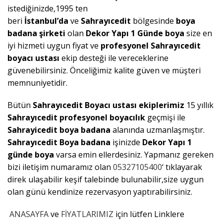
istediğinizde,1995 ten
beri
İstanbul’da
ve
Sahrayıcedit
bölgesinde
boya
badana şirketi
olan
Dekor Yapı 1 Günde boya
size en
iyi hizmeti uygun fiyat ve
profesyonel Sahrayıcedit
boyacı ustası
ekip desteği ile vereceklerine
güvenebilirsiniz. Önceliğimiz kalite güven ve müşteri
memnuniyetidir.
Bütün
Sahrayıcedit
Boyacı ustası ekiplerimiz
15 yıllık
Sahrayıcedit
profesyonel boyacılık
geçmişi ile
Sahrayicedit
boya badana
alanında uzmanlaşmıştır.
Sahrayıcedit
Boya badana
işinizde
Dekor Yapı 1
günde boya
varsa emin ellerdesiniz. Yapmanız gereken
bizi iletişim numaramız olan
05327105400
‘ tıklayarak
direk ulaşabilir keşif talebinde bulunabilir,size uygun
olan günü kendinize rezervasyon yaptırabilirsiniz.
ANASAYFA
ve
FİYATLARIMIZ
için lütfen Linklere