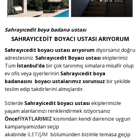
Sahrayıcedit
boya badana ustası
SAHRAYICEDİT BOYACI USTASI ARIYORUM
Sahrayıcedit boyacı ustası arıyorum
diyorsanız doğru
adrestesiniz.
Sahrayıcedit
Boyacı ustası
ekiplerimiz
Tüm
İstanbul’da
bir çok tanınmış simalara misafir olup
ev ofis veya işyerlerinin
Sahrayıcedit
boya
badanasını boyacı ustalarımız sorunsuz
bir şekilde
teslim edip takdirlerini almışlardır.
Sizlerde
Sahrayicedit
boyacı ustası
ekiplerimizle
yaşam alanlarınızı renklendirmek istiyorsanız
Önce
FİYATLARIMIZ
kısmından kendi dairenize uygun
kampanyamızdan seçip
akabinde
İLETiŞİM
bölümünden bizimle temasa geçip