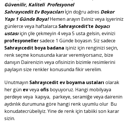
Güvenilir, Kaliteli
Profesyonel
Sahrayıcedit
Ev
Boyacıları
İçin doğru adres
Dekor
Yapı 1 Günde Boya!
Hemen arayın
Eviniz veya işyeriniz
günlerce veya haftalarca
Sahrayıcedit’te
boyacı
ustası
için çile çekmeyin 4 veya 5 usta gelsin, evinizi
profesyoneller
sadece 1 Günde boyasın. Siz sadece
Sahrayıcedit boya badana
işiniz için renginizi seçin,
renk seçme konusunda karar veremiyorsanız, bize
danışın Dairenizin veya ofisinizin bizimle resimlerini
paylaşın size renkler konusunda fikir verelim.
Unutmayın
Sahrayıcedit ev boyama ustaları
olarak
her gün
ev
veya
ofis
boyuyoruz. Hangi mobilyaya
perdeye veya kapıya, parkeye, seramiğe veya dairenin
aydınlık durumuna göre hangi renk uyumlu olur Bu
konudatecrübeliyiz. Yine de renk için tabiiki son karar
sizin.