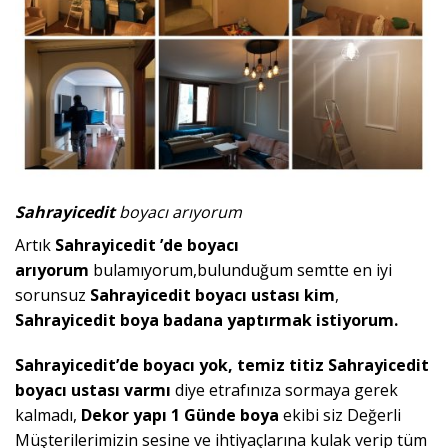
Sahrayicedit
boyacı arıyorum
Artık
Sahrayicedit ’de boyacı
arıyorum
bulamıyorum,bulunduğum semtte en iyi
sorunsuz
Sahrayicedit
boyacı ustası kim
,
Sahrayicedit
boya badana yaptırmak istiyorum.
Sahrayicedit’de boyacı yok, temiz titiz Sahrayicedit
boyacı ustası varmı
diye etrafınıza sormaya gerek
kalmadı,
Dekor
yapı 1 Günde boya
ekibi siz Değerli
Müşterilerimizin sesine ve ihtiyaçlarına kulak verip tüm