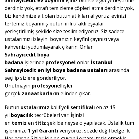
Sahrayıcedit ev boyama
İşiniz bitince eşya yerleştirme
derdiniz yok, etrafı temizleme çöpleri atma derdiniz yok,
biz kendimize ait olan bütün atık ları alıyoruz evinizi
tertemiz boyanmış bütün irili ufaklı eşyalar
yerleştirilmiş şekilde size teslim ediyoruz. Siz sadece
ustalarımızı izleyin boyanızın keyfini çayınızı veya
kahvenizi yudumlayarak çıkarın. Onlar
Sahrayicedit
boya
badana
işlerinde
profesyonel
onlar
İstanbul
S
ahrayicedit
en iyi boya badana ustaları
arasında
seçilip sizlere gönderiliyor.
Unutmayın
profesyonel
işler
gerçek
zanaatkarların
elinden çıkar.
Bütün
ustalarımız
kalifiyeli
sertifikalı
en az 15
yıl
boyacılık
tecrübeleri var. İşinizi
en
temiz
en
titiz
şekilde neyse o yapılacak. Üstelik tüm
işlerimize
1 yıl Garanti
veriyoruz, sözde değil belge ile!
Her açıdan Sizler için en güvenli ortamı tesis etmekle