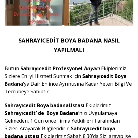
SAHRAYICEDİT BOYA BADANA NASIL
YAPILMALI
Bütün
Sahrayıcedit
Profesyonel
boyacı
Ekiplerimiz
Sizlere En iyi Hizmeti Sunmak İçin
Sahrayıcedit
Boya
Badana
‘ya Dair En ince Ayrıntısına Kadar Yeteri Bilgi Ve
Tecrübeye Sahiptir.
Sahrayıcedit Boya badanaUstası
Ekiplerimiz
Sahrayıcedit’
de Boya Badana
‘nızı Uygulamaya
Gelmeden, 1 Gün önce Firma Yetkilileri Tarafından
Sizleri Arayarak Bilgilendirir.
Sahrayıcedit
boya
badana
ustası
Ekiplerimiz Sabah 8:30’da Sizi arayıp işe