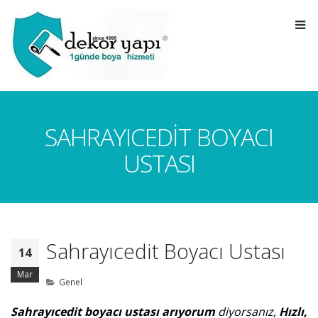
SAHRAYICEDIT BOYACI
USTASI
Sahrayıcedit Boyacı Ustası
14
Mar
Genel
Sahrayıcedit boyacı ustası arıyorum
diyorsanız
,
Hızlı,