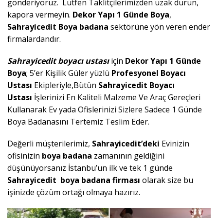
gönderiyoruz. Lütfen Taklitçilerimizden uzak durun,
kapora vermeyin.
Dekor Yapı 1 Günde Boya
,
Sahrayicedit
B
oya badana
sektörüne yön veren ender
firmalardandır.
Sahrayicedit
boyacı ustası
için
Dekor Yapı 1 Günde
Boya
; 5’er Kişilik Güler yüzlü
Profesyonel Boyacı
Ustası
Ekipleriyle,Bütün
Sahrayicedit
Boyacı
Ustası
İşlerinizi En Kaliteli Malzeme Ve Araç Gereçleri
Kullanarak Ev yada Ofislerinizi Sizlere Sadece 1 Günde
Boya Badanasını Tertemiz Teslim Eder.
Değerli müşterilerimiz,
Sahrayicedit
’deki
Evinizin
ofisinizin
boya badana
zamanının geldiğini
düşünüyorsanız İstanbu’un ilk ve tek 1 günde
Sahrayicedit
boya badana firması
olarak size bu
işinizde çözüm ortağı olmaya hazırız.