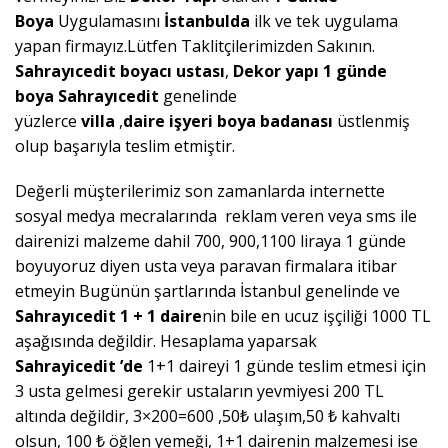
Boya
Uygulamasını
İstanbulda
ilk ve tek uygulama
yapan firmayız.Lütfen Taklitçilerimizden Sakının.
Sahrayıcedit
boyacı ustası
,
Dekor yapı 1 günde
boya
Sahrayıcedit
genelinde
yüzlerce
villa
,
daire
işyeri boya badanası
üstlenmiş
olup başarıyla teslim etmiştir.
Değerli müşterilerimiz son zamanlarda internette
sosyal medya mecralarında reklam veren veya sms ile
dairenizi malzeme dahil 700, 900,1100 liraya 1 günde
boyuyoruz diyen usta veya paravan firmalara itibar
etmeyin Bugünün şartlarında İstanbul genelinde ve
Sahrayıcedit
1 + 1 daire
nin bile en ucuz işçiliği 1000 TL
aşağısında değildir. Hesaplama yaparsak
Sahrayicedit
’de
1+1 daireyi 1 günde teslim etmesi için
3 usta gelmesi gerekir ustaların yevmiyesi 200 TL
altında değildir, 3×200=600 ,50₺ ulaşım,50 ₺ kahvaltı
olsun, 100 ₺ öğlen yemeği, 1+1 dairenin malzemesi ise