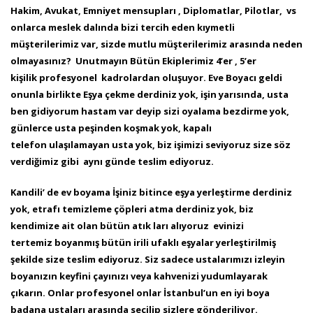
Hakim, Avukat,
Emniyet mensupları , Diplomatlar, Pilotlar, vs
onlarca meslek dalında bizi tercih eden kıymetli
müşterilerimiz var, sizde mutlu müşterilerimiz
arasında neden
olmayasınız? Unutmayın Bütün Ekiplerimiz 4’er , 5’er
kişilik profesyonel kadrolardan oluşuyor. Eve Boyacı geldi
onunla birlikte
Eşya çekme derdiniz yok, işin yarısında, usta
ben gidiyorum hastam var deyip sizi oyalama bezdirme yok,
günlerce usta peşinden koşmak yok, kapalı
telefon
ulaşılamayan usta yok, biz işimizi seviyoruz size söz
verdiğimiz gibi aynı günde teslim ediyoruz.
Kandili’ de ev boyama İşiniz bitince eşya yerleştirme derdiniz
yok, etrafı temizleme çöpleri atma derdiniz yok, biz
kendimize ait olan bütün atık ları alıyoruz evinizi
tertemiz
boyanmış bütün irili ufaklı eşyalar yerleştirilmiş
şekilde size teslim ediyoruz. Siz sadece ustalarımızı izleyin
boyanızın keyfini çayınızı veya kahvenizi
yudumlayarak
çıkarın. Onlar profesyonel onlar İstanbul’un en iyi boya
badana ustaları arasında seçilip sizlere gönderiliyor.