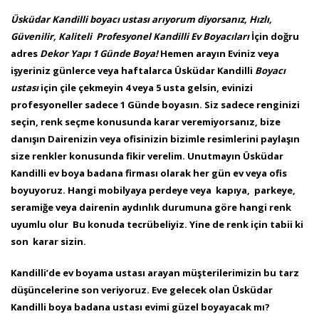
Üsküdar Kandilli boyacı ustası arıyorum diyorsanız
,
Hızlı,
Güvenilir, Kaliteli Profesyonel Kandilli Ev
Boyacıları
İçin doğru
adres
Dekor Yapı 1 Günde Boya!
Hemen arayın
Eviniz veya
işyeriniz günlerce veya haftalarca Üsküdar Kandilli
Boyacı
ustası
için
çile çekmeyin 4 veya 5 usta gelsin, evinizi
profesyoneller sadece 1 Günde boyasın. Siz sadece renginizi
seçin, renk seçme konusunda karar
veremiyorsanız, bize
danışın Dairenizin veya ofisinizin bizimle resimlerini paylaşın
size renkler konusunda fikir verelim. Unutmayın Üsküdar
Kandilli ev boya badana firması olarak her gün ev veya
ofis
boyuyoruz. Hangi mobilyaya perdeye veya kapıya, parkeye,
seramiğe veya dairenin aydınlık durumuna göre hangi renk
uyumlu olur Bu konuda
tecrübeliyiz. Yine de renk için tabii ki
son karar sizin.
Kandilli’de ev boyama ustası arayan müşterilerimizin bu tarz
düşüncelerine son veriyoruz. Eve gelecek olan Üsküdar
Kandilli boya badana ustası evimi güzel boyayacak mı?