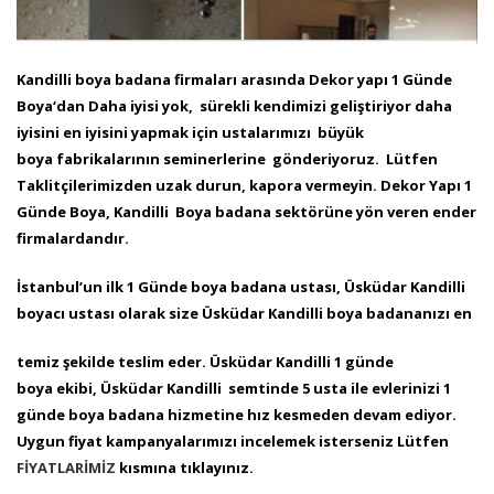
Kandilli boya badana firmaları arasında Dekor yapı 1 Günde
Boya‘dan Daha iyisi yok, sürekli kendimizi geliştiriyor daha
iyisini en iyisini yapmak için ustalarımızı büyük
boya
fabrikalarının seminerlerine gönderiyoruz. Lütfen
Taklitçilerimizden uzak durun, kapora vermeyin. Dekor Yapı 1
Günde Boya, Kandilli Boya badana
sektörüne yön veren ender
firmalardandır.
İstanbul’un ilk 1 Günde boya badana ustası, Üsküdar Kandilli
boyacı ustası olarak size Üsküdar Kandilli boya badananızı en
temiz şekilde teslim eder. Üsküdar Kandilli 1 günde
boya ekibi, Üsküdar Kandilli semtinde 5 usta ile evlerinizi 1
günde boya badana
hizmetine hız kesmeden devam ediyor.
Uygun fiyat kampanyalarımızı incelemek isterseniz Lütfen
FİYATLARİMİZ
kısmına tıklayınız.