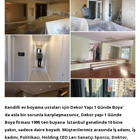
Kandilli ev boyama ustaları için Dekor Yapı 1 Günde Boya’
da asla bir sorunla karşılaşmazsınız, Dekor yapı 1 Günde
Boya firması 1995 ten buyana İstanbul genelinde 10
bine
yakın, sadece daire boyadı. Müşterilerimiz arasında İş adamı, İş
kadını, Politikacı, Holding CEO Ları Sanatçı Sporcu, Doktor,