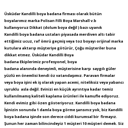
Üsküdar Kandilli boya badana firması olarak bütün
boyalarımız marka Polisan Filli Boya Marshall v.b
kullanıyoruz Dikkat (dolum boya değil ) bazı uyanık
Kandilli boya badana ustaları piyasada merdiven altı tabir
ettiğimiz ucuz, raf ömrü geçmiş veya toz boyayı orijinal
marka
kutulara aktarıp müşteriye götürür, Çoğu müşteriler buna
dikkat etmez. Üsküdar Kandilli Boya
badana Ekiplerimiz profesyonel, boya
badana alanında
deneyimli, müşterisine karşı saygılı güler
yüzlü en önemlisi kendi öz vatandaşımız. Paravan firmalar
veya boya işini ek iş olarak yapan acemi,
niteliksiz veya yabancı
uyruklu asla değil. Evinizi en küçük ayrıntıya kadar temiz
kullanılmamış kaliteli kaplama ürünleri ile kamufle ediyoruz.
Kendi
evimiz gibi özen gösteriyoruz. Kandilli boya badana
İşinizin sonunda 1 damla boya görme şansınız yok, biz Kandilli
boya badana işinde son derece ciddi kurumsal bir firmayız.
Şunun
her zaman bilincindeyiz 1 müşteri 10 müşteri demek. Siz