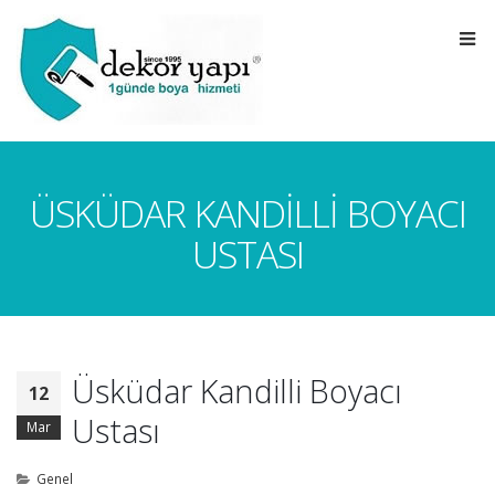
ÜSKÜDAR KANDILLI BOYACI
USTASI
Üsküdar Kandilli Boyacı
12
Ustası
Mar
Genel