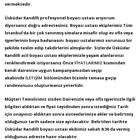
vermektedir.
Üsküdar Kandilli profesyonel boyacı ustası arıyorum
diyorsanız doğru adrestesiniz. Boyacı ustası ekiplerimiz Tüm
İstanbul’da bir çok tanınmış simalara misafir olup ev ofis veya
işyerlerinin boya badanasını boyacı ustalarımız sorunsuz bir
şekilde teslim edip takdirlerini almışlardır. Sizlerde Üsküdar
Kandilli acil boyacı ustası ekiplerimizle yaşam alanlarınızı
renklendirmek istiyorsanız Önce
FİYATLARIMIZ
kısmından
kendi dairenize uygun kampanyamızdan seçip
akabinde
İLETiŞİM
bölümünden bizimle temasa geçip
randevunuzu oluşturmanız yeterlidir.
Müşteri Temsilcimiz sizden Dairenizle veya ofis işyerinizle ilgili
bilgileri aldıktan ve fiyat teyidinden sonra istediğiniz Tarih
için onayınızı aldıktan sonra sistemlerimize ekler ve belirtmiş
olduğunuz tarih sadece size ayrılacaktır. Belirtilen tarihte
Üsküdar Kandilli boyacı ustası ekibimiz sabah 8:30 da vermiş
olduğunuz adreste hazır olacaktır.