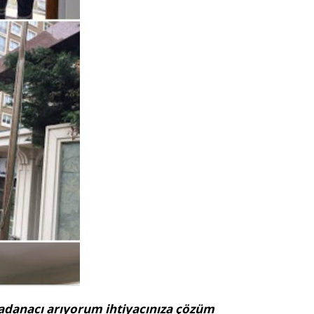
adanacı arıyorum ihtiyacınıza çözüm