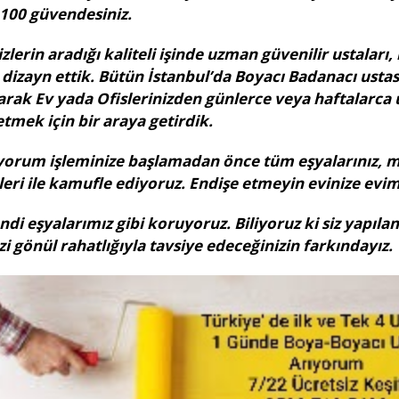
%100 güvendesiniz.
rin aradığı kaliteli işinde uzman güvenilir ustaları, biz
izayn ettik. Bütün İstanbul’da Boyacı Badanacı ustası 
arak Ev yada Ofislerinizden günlerce veya haftalarca
tmek için bir araya getirdik.
ıyorum işleminize başlamadan önce tüm eşyalarınız, mo
ri ile kamufle ediyoruz. Endişe etmeyin evinize evimi
kendi eşyalarımız gibi koruyoruz. Biliyoruz ki siz yapı
i gönül rahatlığıyla tavsiye edeceğinizin farkındayız.