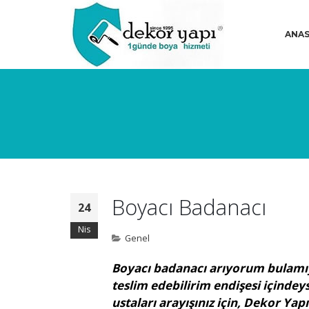
ANAS
Boyacı Badanacı
24
Nis
Genel
Boyacı badanacı arıyorum bulamıyo
teslim edebilirim endişesi içindey
ustaları arayışınız için, Dekor Y