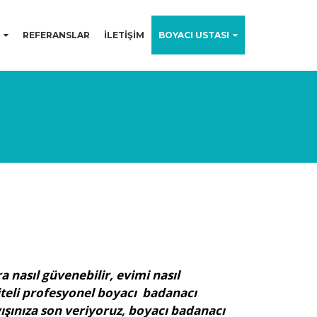
REFERANSLAR
İLETİŞİM
BOYACI USTASI
 nasıl güvenebilir, evimi nasıl
liteli profesyonel boyacı badanacı
ışınıza son veriyoruz, boyacı badanacı