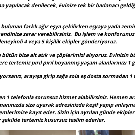
şma yapılacak denilecek, Evinize tek bir badanacı geldiğ
bulunan farklı ağır eşya çekilirken eşyaya yada zemin
kendinize zarar verebilirsiniz. Bu işlem ve konforunuz i
eyimli 4 veya 5 kişilik ekipler gönderiyoruz.
ütün bize ait atık ve çöplerimizi alıyoruz. Evinizin b
lere tertemiz pırıl pırıl boyanmış yaşam alanlarınızı 1 
diyorsanız, arayışa girip sağa sola eş dosta sormadan 1
n 1 telefonla sorunsuz hizmet alabilirsiniz. Hemen ara
manınızda size uyarak adresinizde keşif yapıp anlaşma 
mlerimize kayıt eder. Sizin için ayrılan günde ekipler
r şekilde tertemiz kusursuz teslim ederler.