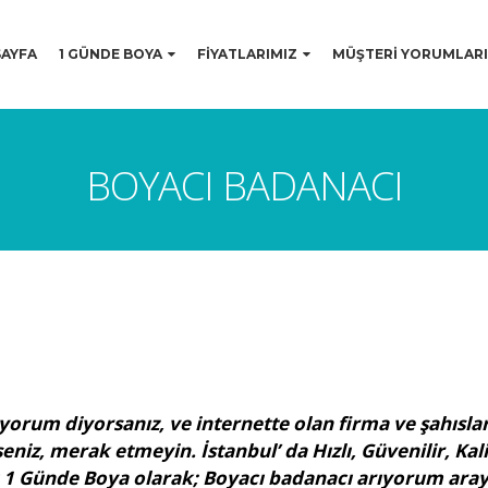
AYFA
1 GÜNDE BOYA
FİYATLARIMIZ
MÜŞTERİ YORUMLARI
BOYACI BADANACI
rum diyorsanız, ve internette olan firma ve şahıslara
seniz, merak etmeyin. İstanbul’ da Hızlı, Güvenilir, Ka
apı 1 Günde Boya olarak; Boyacı badanacı arıyorum aray