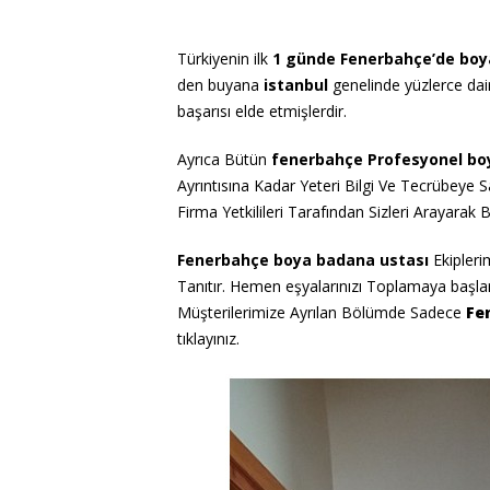
Türkiyenin ilk
1 günde Fenerbahçe’de bo
den buyana
istanbul
genelinde yüzlerce da
başarısı elde etmişlerdir.
Ayrıca Bütün
fenerbahçe
Profesyonel bo
Ayrıntısına Kadar Yeteri Bilgi Ve Tecrübeye S
Firma Yetkilileri Tarafından Sizleri Arayarak Bil
Fenerbahçe boya badana ustası
Ekipleri
Tanıtır. Hemen eşyalarınızı Toplamaya başlar a
Müşterilerimize Ayrılan Bölümde Sadece
Fe
tıklayınız.