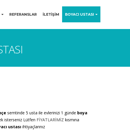
REFERANSLAR
İLETİŞİM
BOYACI USTASI
STASI
hçe
semtinde 5 usta ile evlerinizi 1 günde
boya
k isterseniz Lütfen
FİYATLARİMİZ
kısmına
acı ustası
ihtiyaçlarınız