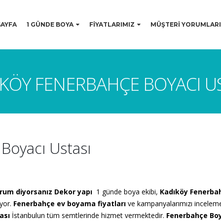
AYFA
1 GÜNDE BOYA
FİYATLARIMIZ
MÜŞTERİ YORUMLARI
KÖY FENERBAHÇE BOYACI U
Boyacı Ustası
orum diyorsanız Dekor yapı
1 günde boya ekibi,
Kadıköy Fenerba
yor.
Fenerbahçe
ev boyama fiyatları
ve
kampanyalarımızı inceleme
ası
İstanbulun tüm semtlerinde hizmet vermektedir.
Fenerbahçe Boy