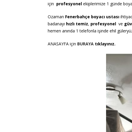
için
profesyonel
ekiplerimize 1 günde boya 
Ozaman
Fenerbahçe boyacı ustası
ihtiya
badanayı
hızlı temiz
,
profesyonel
ve
güv
hemen anında 1 telefonla işinde ehil gülery
ANASAYFA için
BURAYA
tıklayınız.