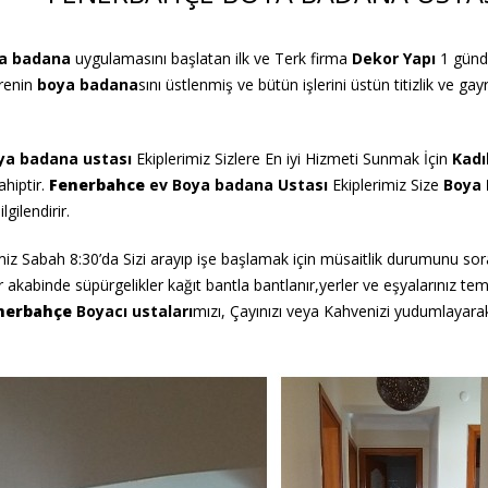
ya badana
uygulamasını başlatan ilk ve Terk firma
Dekor Yapı
1 günd
irenin
boya badana
sını üstlenmiş ve bütün işlerini üstün titizlik ve g
ya badana ustası
Ekiplerimiz Sizlere En iyi Hizmeti Sunmak İçin
Kadı
ahiptir.
Fenerbahce
ev
Boya badana Ustası
Ekiplerimiz Size
Boya 
gilendirir.
miz Sabah 8:30’da Sizi arayıp işe başlamak için müsaitlik durumunu sora
kabinde süpürgelikler kağıt bantla bantlanır,yerler ve eşyalarınız temiz
nerbahçe
Boyacı
ustaları
mızı, Çayınızı veya Kahvenizi yudumlayarak