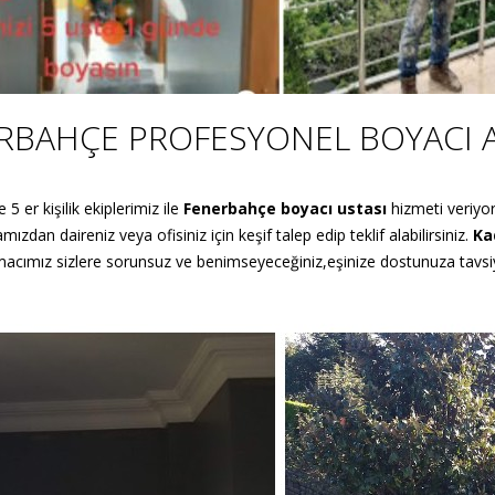
RBAHÇE PROFESYONEL BOYACI 
 5 er kişilik ekiplerimiz ile
Fenerbahçe
boyacı
ustası
hizmeti veriyor
zdan daireniz veya ofisiniz için keşif talep edip teklif alabilirsiniz.
Ka
. Amacımız sizlere sorunsuz ve benimseyeceğiniz,eşinize dostunuza tavs