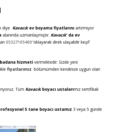
I
ın diye
Kavacık
ev boyama fiyatlarını
artırmıyor
a
alanında uzmanlaşmıştır.
Kavacık
‘ da ev
olan
05327105400
‘ tıklayarak direk ulaşabilir keşif
 badana hizmeti
vermektedir. Sizde yeni
ikle
fiyatlarımız
bölümümden kendinize uygun olan
eriyoruz. Tüm
Kavacık
boyacı ustaları
mız sertifikalı
profesyonel 5 tane boyacı ustamız
3 veya 5 günde