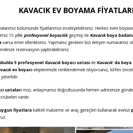
KAVACIK EV BOYAMA FİYATLAR
larımız bölümünde fiyatlarımızı inceleyebilirsiniz. Herkes evini boyas
imiz 15 yıllık
profesyonel boyacılık
geçmişi ile
Kavacık
boya badan
a
varsa emin ellerdesiniz. Yapmanız gereken bizi iletişim numaramız 
ndinize rezervasyon yaptırabilirsiniz.
nbulda 5 profesyonel
Kavacık
boyacı ustası
ile
Kavacık
‘ da boya
vacık
ev
boyacı
ekiplerimizle renklendirmek istiyorsanız, lütfen öncel
eterlidir.
cı
ustaları
mızı, anlaşmamız doğrultusunda hemen adresinize gönd
crübeleri vardır.
uygun fiyatlara
kaliteli malzeme ve araç gereçleri kullanarak evinizi
ruz.