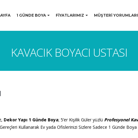
AYFA
1 GÜNDE BOYA
FİYATLARIMIZ
MÜŞTERİ YORUMLARI
KAVACIK BOYACI USTASI
ı
z,
Dekor Yapı 1 Günde Boya
; 5’er Kişilik Güler yüzlü
Profesyonel Kav
ç Gereçleri Kullanarak Ev yada Ofislerinizi Sizlere Sadece 1 Günde Boy