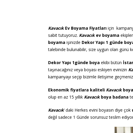
Kavacık
Ev Boyama Fiyatları
için
kampanya
sabit tutuyoruz.
Kavacık
ev boyama
ekipler
boyama
işinizde
Dekor Yapı 1 günde boy
talebinde bulunabilir, size uygun olan günü ke
Dekor Yapı 1günde boya
ekibi bütün
İsta
taşınacağınız veya boyası eskiyen evinizin
Ka
kampanyayı seçip bizimle iletişime geçmeniz y
Ekonomik fiyatlara
kaliteli
Kavacık
boya
olup en az 15 yıllık
Kavacık
boya badana
te
Kavacık
‘ daki Herkes evini boyasın diye çok
değil sadece 1 Günde sorunsuz teslim ediyo