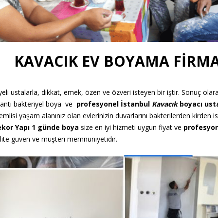
KAVACIK EV BOYAMA FİRMA
yeli ustalarla, dikkat, emek, özen ve özveri isteyen bir iştir. Sonuç ola
li anti bakteriyel boya ve
profesyonel
İstanbul
Kavacık
boyacı ust
emlisi yaşam alanınız olan evlerinizin duvarlarını bakterilerden kirden
kor Yapı 1
günde boya
size en iyi hizmeti uygun fiyat ve
profesyo
kalite güven ve müşteri memnuniyetidir.