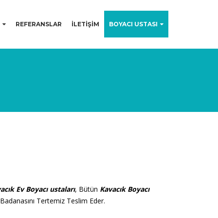
REFERANSLAR
İLETİŞİM
BOYACI USTASI
acık Ev Boyacı ustaları
, Bütün
Kavacık
Boyacı
a Badanasını Tertemiz Teslim Eder.