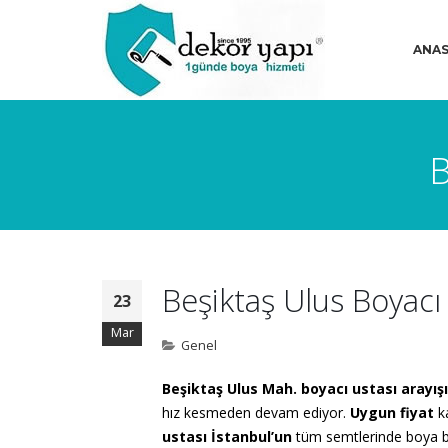
ANAS
B
Beşiktaş Ulus Boyacı
23
Mar
Genel
Beşiktaş Ulus Mah. boyacı ustası arayış
hız kesmeden devam ediyor.
Uygun fiyat
ka
ustası İstanbul’un
tüm semtlerinde boya b