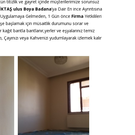
tün titizlik ve gayret içinde müşterilerimize sorunsuz
İKTAŞ ulus Boya Badana
‘ya Dair En ince Ayrıntısına
ı Uygulamaya Gelmeden, 1 Gün önce
Firma
Yetkilileri
p işe başlamak için müsaitlik durumunu sorar ve
 kağıt bantla bantlanır,yerler ve eşyalarınız temiz
ı, Çayınızı veya Kahvenizi yudumlayarak izlemek kalır