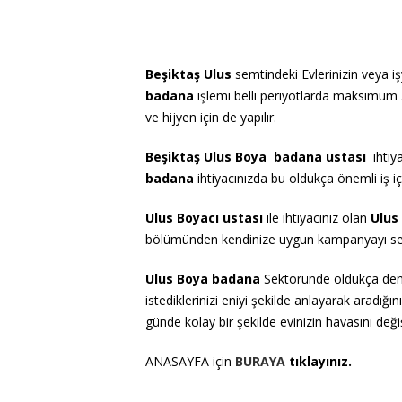
Beşiktaş Ulus
semtindeki Evlerinizin veya iş
badana
işlemi belli periyotlarda maksimum 5
ve hijyen için de yapılır.
Beşiktaş Ulus Boya badana ustası
ihtiy
badana
ihtiyacınızda bu oldukça önemli iş i
Ulus Boyacı ustası
ile ihtiyacınız olan
U
lus
bölümünden kendinize uygun kampanyayı seçe
U
lus
Boya
badana
Sektöründe oldukça deneyi
istediklerinizi eniyi şekilde anlayarak aradı
günde kolay bir şekilde evinizin havasını değ
ANASAYFA için
BURAYA
tıklayınız.