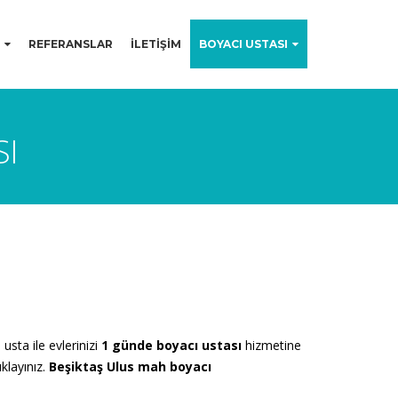
REFERANSLAR
İLETİŞİM
BOYACI USTASI
SI
usta ile evlerinizi
1 günde boyacı ustası
hizmetine
klayınız.
Beşiktaş
U
lus mah
boyacı