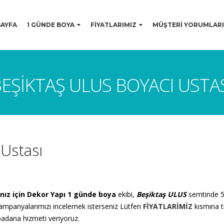
AYFA
1 GÜNDE BOYA
FİYATLARIMIZ
MÜŞTERİ YORUMLARI
EŞIKTAŞ ULUS BOYACI USTA
 Ustası
ınız için Dekor Yapı 1 günde boya
ekibi,
Beşiktaş ULUS
semtinde 5 
mpanyalarımızı incelemek isterseniz Lütfen
FİYATLARİMİZ
kısmına tı
adana hizmeti veriyoruz.