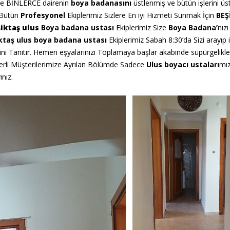
de BİNLERCE dairenin
boya badanasını
üstlenmiş ve bütün işlerini üs
a Bütün
Profesyonel
Ekiplerimiz Sizlere En iyi Hizmeti Sunmak İçin
BEŞ
iktaş ulus
Boya badana ustası
Ekiplerimiz Size
Boya Badana’
nız
ktaş ulus boya badana ustası
Ekiplerimiz Sabah 8:30’da Sizi arayı
ini Tanıtır. Hemen eşyalarınızı Toplamaya başlar akabinde süpürgelikler
eğerli Müşterilerimize Ayrılan Bölümde Sadece
Ulus boyacı
ustaları
mız
ınız.