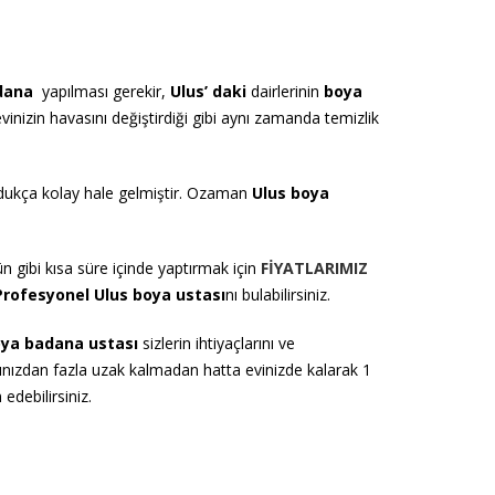
dana
yapılması gerekir,
U
lus’ daki
dairlerinin
boya
vinizin havasını değiştirdiği gibi aynı zamanda temizlik
oldukça kolay hale gelmiştir. Ozaman
U
lus
boya
n gibi kısa süre içinde yaptırmak için
FİYATLARIMIZ
Profesyonel Ulus boya ustası
nı bulabilirsiniz.
ya badana ustası
sizlerin ihtiyaçlarını ve
arınızdan fazla uzak kalmadan hatta evinizde kalarak 1
edebilirsiniz.