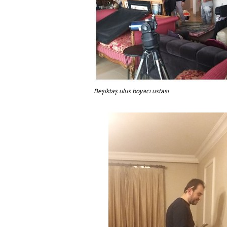
Beşiktaş ulus boyacı ustası