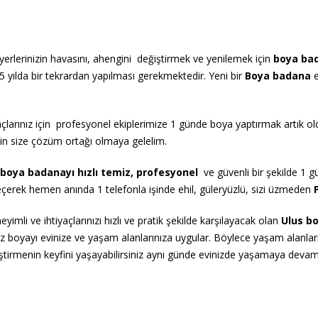
yerlerinizin havasını, ahengini değiştirmek ve yenilemek için
boya ba
 yılda bir tekrardan yapılması gerekmektedir. Yeni bir
Boya
badana
e
açlarınız için profesyonel ekiplerimize 1 günde boya yaptırmak artık 
çin size çözüm ortağı olmaya gelelim.
boya badana
yı hızlı temiz,
profesyonel
ve güvenli bir şekilde 1 gü
rek hemen anında 1 telefonla işinde ehil, güleryüzlü, sizi üzmeden
mli ve ihtiyaçlarınızı hızlı ve pratik şekilde karşılayacak olan
U
lus
bo
ğınız boyayı evinize ve yaşam alanlarınıza uygular. Böylece yaşam alanl
iştirmenin keyfini yaşayabilirsiniz aynı günde evinizde yaşamaya devam 