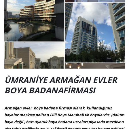
ÜMRANİYE ARMAĞAN EVLER
BOYA BADANAFİRMASI
Armağan evler boya badana firması olarak kullandığımız
boyalar markası polisan Filli Boya Marshall vb boyalardır. (dolum
boya değil ) bazı uyanık boya badana ustaları piyasada merdiven
altı tabir ettiğimiz ucuz, raf ömrü geçmiş veya toz boyayı orijinal