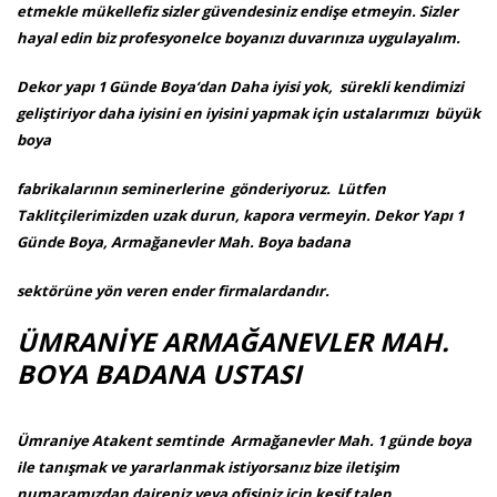
etmekle mükellefiz sizler güvendesiniz endişe etmeyin. Sizler
hayal edin biz profesyonelce boyanızı duvarınıza uygulayalım.
Dekor yapı 1 Günde Boya‘dan Daha iyisi yok, sürekli kendimizi
geliştiriyor daha iyisini en iyisini yapmak için ustalarımızı büyük
boya
fabrikalarının seminerlerine gönderiyoruz. Lütfen
Taklitçilerimizden uzak durun, kapora vermeyin. Dekor Yapı 1
Günde Boya, Armağanevler Mah. Boya badana
sektörüne yön veren ender firmalardandır.
ÜMRANİYE ARMAĞANEVLER MAH.
BOYA BADANA USTASI
Ümraniye Atakent semtinde Armağanevler Mah. 1 günde boya
ile tanışmak ve yararlanmak istiyorsanız bize iletişim
numaramızdan daireniz veya ofisiniz için keşif talep