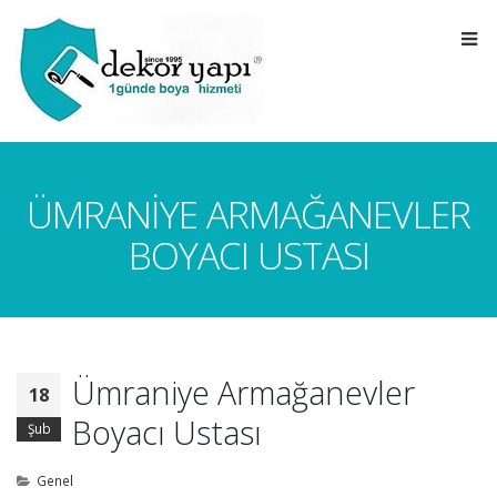
ÜMRANIYE ARMAĞANEVLER
BOYACI USTASI
Ümraniye Armağanevler
18
Boyacı Ustası
Şub
Genel