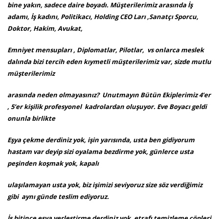
bine yakın, sadece daire boyadı. Müşterilerimiz arasında İş
adamı, İş kadını, Politikacı, Holding CEO Ları ,Sanatçı Sporcu,
Doktor, Hakim, Avukat,
Emniyet mensupları , Diplomatlar, Pilotlar, vs onlarca meslek
dalında bizi tercih eden kıymetli müşterilerimiz var, sizde mutlu
müşterilerimiz
arasında neden olmayasınız? Unutmayın Bütün Ekiplerimiz 4’er
, 5’er kişilik profesyonel kadrolardan oluşuyor. Eve Boyacı geldi
onunla birlikte
Eşya çekme derdiniz yok, işin yarısında, usta ben gidiyorum
hastam var deyip sizi oyalama bezdirme yok, günlerce usta
peşinden koşmak yok, kapalı
ulaşılamayan usta yok, biz işimizi seviyoruz size söz verdiğimiz
gibi aynı günde teslim ediyoruz.
İş bitince eşya yerleştirme derdiniz yok, etrafı temizleme çöpleri