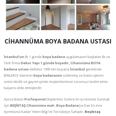
CİHANNÜMA BOYA BADANA USTASI
İstanbul’un
ilk 1 günde
boya
badana
uygulamasını başlatan ilk ve
Terk firma
Dekor
Yapı 1 günde boyadır, Cihannüma BOYA
badana ustası
ekibimiz 1995 ten buyana
İstanbul
genelinde
BİNLERCE dairenin
boya badanasını
üstlenmiş ve bütün işlerini
üstün titizlik ve gayret içinde müşterilerimize sorunsuz teslim etme
başarısı elde etmişlerdir.
Ayrıca Bütün
Profesyonel
Ekiplerimiz Sizlere En iyi Hizmeti Sunmak
İçin
BEŞİKTAŞ Cihannüma mah. Boya Badana
‘ya Dair En ince
Ayrıntısına Kadar Yeteri Bilgi Ve Tecrübeye Sahiptir.
Beşiktaş