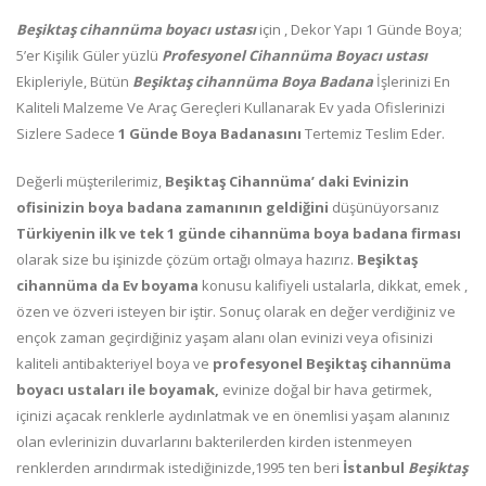
Beşiktaş cihannüma boyacı ustası
için , Dekor Yapı 1 Günde Boya;
5’er Kişilik Güler yüzlü
Profesyonel Cihannüma Boyacı ustası
Ekipleriyle, Bütün
Beşiktaş cihannüma Boya Badana
İşlerinizi En
Kaliteli Malzeme Ve Araç Gereçleri Kullanarak Ev yada Ofislerinizi
Sizlere Sadece
1 Günde Boya Badanasını
Tertemiz Teslim Eder.
Değerli müşterilerimiz,
Beşiktaş Cihannüma’ daki Evinizin
ofisinizin boya badana zamanının geldiğini
düşünüyorsanız
Türkiyenin ilk ve tek 1 günde cihannüma boya badana firması
olarak size bu işinizde çözüm ortağı olmaya hazırız.
Beşiktaş
cihannüma da Ev boyama
konusu kalifiyeli ustalarla, dikkat, emek ,
özen ve özveri isteyen bir iştir. Sonuç olarak en değer verdiğiniz ve
ençok zaman geçirdiğiniz yaşam alanı olan evinizi veya ofisinizi
kaliteli antibakteriyel boya ve
profesyonel Beşiktaş cihannüma
boyacı ustaları ile boyamak,
evinize doğal bir hava getirmek,
içinizi açacak renklerle aydınlatmak ve en önemlisi yaşam alanınız
olan evlerinizin duvarlarını bakterilerden kirden istenmeyen
renklerden arındırmak istediğinizde,1995 ten beri
İstanbul
Beşiktaş