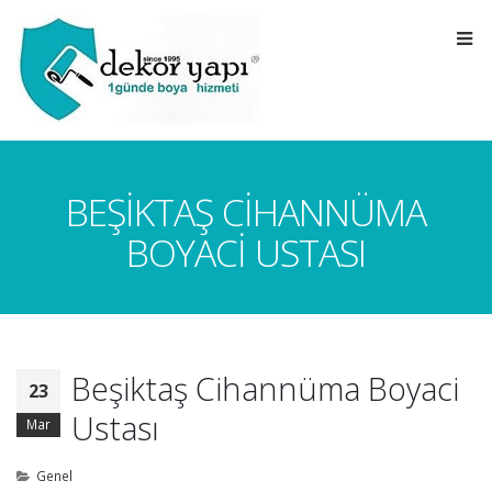
BEŞIKTAŞ CIHANNÜMA
BOYACI USTASI
Beşiktaş Cihannüma Boyaci
23
Ustası
Mar
Genel