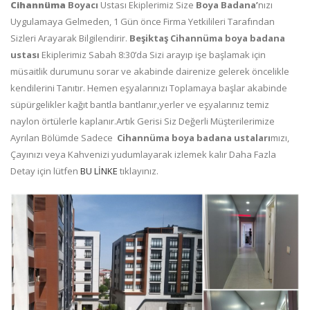
Cihannüma
Boyacı
Ustası Ekiplerimiz Size
Boya Badana’
nızı
Uygulamaya Gelmeden, 1 Gün önce Firma Yetkilileri Tarafından
Sizleri Arayarak Bilgilendirir.
Beşiktaş Cihannüma boya badana
ustası
Ekiplerimiz Sabah 8:30’da Sizi arayıp işe başlamak için
müsaitlik durumunu sorar ve akabinde dairenize gelerek öncelikle
kendilerini Tanıtır. Hemen eşyalarınızı Toplamaya başlar akabinde
süpürgelikler kağıt bantla bantlanır,yerler ve eşyalarınız temiz
naylon örtülerle kaplanır.Artık Gerisi Siz Değerli Müşterilerimize
Ayrılan Bölümde Sadece
Cihannüma boya badana
ustaları
mızı,
Çayınızı veya Kahvenizi yudumlayarak izlemek kalır Daha Fazla
Detay için lütfen
BU LİNKE
tıklayınız.