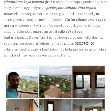
cihannüma boya badana
şirketi
olan Dekor Yapı 1günde boya size
en iyi hizmeti uygun fiyat ve
profesyonel cihannüma boyacı
ustası
ekip desteği ile vereceklerine güvenebilirsiniz. Önceliğimiz
kalite güven ve müşteri memnuniyetidir
. Bütün Cihannüma Boyacı
ustası
ekiplerimiz 15 yıllık profesyonel boyacılık geçmişi ile boya
badana alanında uzmanlaşmıştır.
Beşiktaş’ta Boya
badana
işinizde Dekor Yapı 1 günde boya varsa emin ellerdesiniz.
Yapmanız gereken bizi iletişim numaramız olan
05327105400
‘
tıklayarak direk ulaşabilir keşif talebinde bulunabilir,size uygun olan
günü kendinize rezervasyon yaptırabilirsiniz