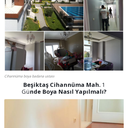
Cihannüma boya badana ustası
Beşiktaş Cihannüma
Mah.
1
Gü
nde
Boya
Nasıl
Yapılmalı?