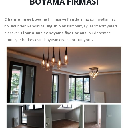
BOYAMA FİRMASI
Cihannüma ev boyama firması ve fiyatlarımız
için fiyatlarımız
bölümünden kendinize
uygun
olan kampanyayı seçmeniz yeterli
olacaktır.
Cihannüma ev boyama fiyatlarımızı
bu dönemde
artırmıyor herkes evini boyasın diye sabit tutuyoruz.