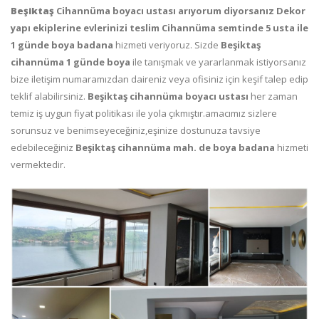
Beşiktaş
Cihannüma
boyacı
ustası
arıyorum diyorsanız Dekor
yapı ekiplerine evlerinizi teslim Cihannüma semtinde 5 usta ile
1 günde boya badana
hizmeti veriyoruz. Sizde
Beşiktaş
cihannüma 1 günde
boya
ile tanışmak ve yararlanmak istiyorsanız
bize iletişim numaramızdan daireniz veya ofisiniz için keşif talep edip
teklif alabilirsiniz.
Beşiktaş cihannüma
boyacı
ustası
her zaman
temiz iş uygun fiyat politikası ile yola çıkmıştır.amacımız sizlere
sorunsuz ve benimseyeceğiniz,eşinize dostunuza tavsiye
edebileceğiniz
Beşiktaş cihannüma mah. de
boya badana
hizmeti
vermektedir.