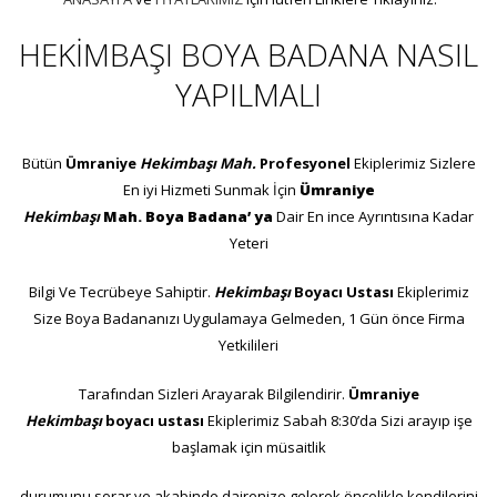
HEKİMBAŞI BOYA BADANA NASIL
YAPILMALI
Bütün
Ümraniye
Hekimbaşı
Mah.
Profesyonel
Ekiplerimiz Sizlere
En iyi Hizmeti Sunmak İçin
Ümraniye
Hekimbaşı
Mah.
Boya
Badana’ ya
Dair En ince Ayrıntısına Kadar
Yeteri
Bilgi Ve Tecrübeye Sahiptir.
Hekimbaşı
Boyacı Ustası
Ekiplerimiz
Size Boya Badananızı Uygulamaya Gelmeden, 1 Gün önce Firma
Yetkilileri
Tarafından Sizleri Arayarak Bilgilendirir.
Ümraniye
Hekimbaşı
boyacı ustası
Ekiplerimiz Sabah 8:30’da Sizi arayıp işe
başlamak için müsaitlik
durumunu sorar ve akabinde dairenize gelerek öncelikle kendilerini