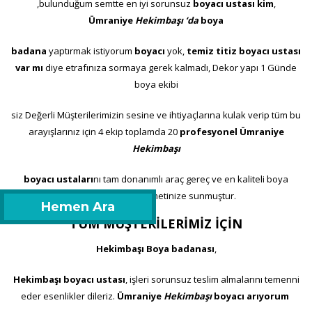
,bulunduğum semtte en iyi sorunsuz
boyacı ustası kim
,
Ümraniye
Hekimbaşı ‘da
boya
badana
yaptırmak istiyorum
boyacı
yok,
temiz titiz boyacı ustası
var mı
diye etrafınıza sormaya gerek kalmadı, Dekor yapı 1 Günde
boya ekibi
siz Değerli Müşterilerimizin sesine ve ihtiyaçlarına kulak verip tüm bu
arayışlarınız için 4 ekip toplamda 20
profesyonel Ümraniye
Hekimbaşı
boyacı ustaları
nı tam donanımlı araç gereç ve en kaliteli boya
malzemelerini hizmetinize sunmuştur.
Hemen Ara
TÜM MÜŞTERİLERİMİZ İÇİN
Hekimbaşı Boya badanası
,
Hekimbaşı boyacı ustası
, işleri sorunsuz teslim almalarını temenni
eder esenlikler dileriz.
Ümraniye
Hekimbaşı
boyacı arıyorum