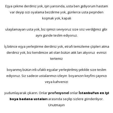
Eşya çekme derdiniz yok, işin yarısında, usta ben gidiyorum hastam
var deyip sizi oyalama bezdirme yok, günlerce usta peşinden
koşmak yok, kapalı
ulaşılamayan usta yok, biz işimizi seviyoruz size söz verdiğimiz gibi
aynı günde teslim ediyoruz.
İş bitince eşya yerleştirme derdiniz yok, etrafı temizleme çöpleri atma
derdiniz yok, biz kendimize ait olan bütün atık ları alıyoruz evinizi
tertemiz
boyanmış bütün irili ufaklı eşyalar yerleştirilmiş şekilde size teslim
ediyoruz. Siz sadece ustalarımızı izleyin boyanızın keyfini çayınızı
veya kahvenizi
yudumlayarak çıkarın. Onlar
profesyonel
onlar
İstanbul’un
en iyi
boya badana ustaları
arasında seçilip sizlere gönderiliyor.
Unutmayın