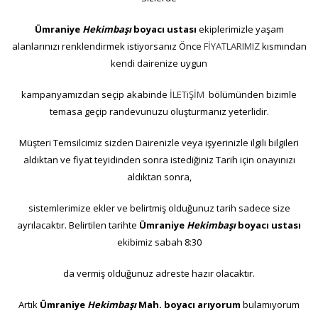
Ümraniye
Hekimbaşı
boyacı ustası
ekiplerimizle yaşam
alanlarınızı renklendirmek istiyorsanız Önce
FİYATLARIMIZ
kısmından
kendi dairenize uygun
kampanyamızdan seçip akabinde
İLETiŞİM
bölümünden bizimle
temasa geçip randevunuzu oluşturmanız yeterlidir.
Müşteri Temsilcimiz sizden Dairenizle veya işyerinizle ilgili bilgileri
aldıktan ve fiyat teyidinden sonra istediğiniz Tarih için onayınızı
aldıktan sonra,
sistemlerimize ekler ve belirtmiş olduğunuz tarih sadece size
ayrılacaktır. Belirtilen tarihte
Ümraniye
Hekimbaşı
boyacı ustası
ekibimiz sabah 8:30
da vermiş olduğunuz adreste hazır olacaktır.
Artık
Ümraniye
Hekimbaşı
Mah. boyacı arıyorum
bulamıyorum