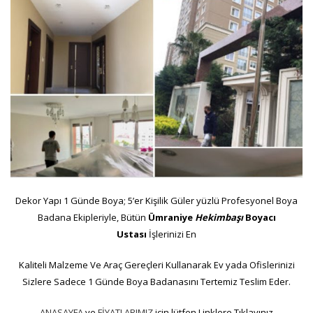
Dekor Yapı 1 Günde Boya; 5’er Kişilik Güler yüzlü Profesyonel Boya
Badana Ekipleriyle, Bütün
Ümraniye
Hekimbaşı
Boyacı
Ustası
İşlerinizi En
Kaliteli Malzeme Ve Araç Gereçleri Kullanarak Ev yada Ofislerinizi
Sizlere Sadece 1 Günde Boya Badanasını Tertemiz Teslim Eder.
ANASAYFA
ve
FİYATLARIMIZ
için lütfen Linklere Tıklayınız.