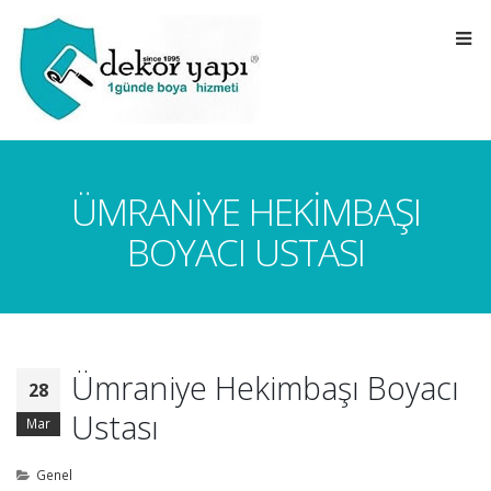
ÜMRANIYE HEKIMBAŞI
BOYACI USTASI
Ümraniye Hekimbaşı Boyacı
28
Ustası
Mar
Genel