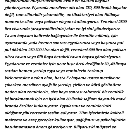
ekiplerimizle müşterilerimizin evine en kaliteli boyalar
gönderiyoruz. Piyasada merdiven altı olan 750, 800 liralık boyalar
değil, tam silinebilir yıkanabilir, antibakteriyel olan filliboya
momento silan veya polisan elegans kullanıyoruz. Tenekesi 2500
lira civarında (araştırabilirsiniz!) olan en iyi sini gönderiyoruz.
Tavan boyasını kalitesiz bağlayıcılar ile formüle edilmiş, işin
aşamasında yada hemen sonrası eşyalarınıza veya başınıza pul
pul dökülen 250 300 Lira olan değil, tenekesi 600 lira olan polisan
ultra tavan veya filli Boya betakril tavan boyası gönderiyoruz.
Eşyalarınız ve zeminler için ucuz hışır örtü dediğimiz 30 ,40 liraya
satılan hemen yırtılıp eşya veya zeminlerin tozlanıp
kirlenmesine neden olan, hatta Ev boyama ustası merdivene
çıkarken merdiven ayağı ile yırtılıp, çizilen ve kötü görünüme
neden olan zeminlerin , size boya sonrası zahmetli bir temizlik
işi bırakmamak için en iyisi olan 80 liralık sağlam dayanıklı mavi
branda örtüler kullanıyoruz. Eşyalarınız ve zeminlerinizi
aldığımız gibi tertemiz teslim ediyoruz. Tüm işlerimizde kaliteli
malzeme ve araç gereçler kullanıyor, sağlığınızı ve psikolojinizin
bozulmamasına önem gösteriyoruz. Biliyoruz ki müşteri en