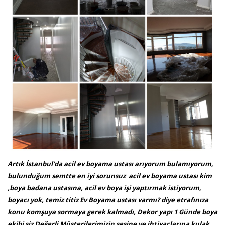
Artık İstanbul’da acil ev boyama ustası arıyorum bulamıyorum,
bulunduğum semtte en iyi sorunsuz acil ev boyama ustası kim
,boya badana ustasına, acil ev boya işi yaptırmak istiyorum,
boyacı yok, temiz titiz Ev Boyama ustası varmı? diye etrafınıza
konu komşuya sormaya gerek kalmadı, Dekor yapı 1 Günde boya
ekibi siz Değerli Müşterilerimizin sesine ve ihtiyaçlarına kulak