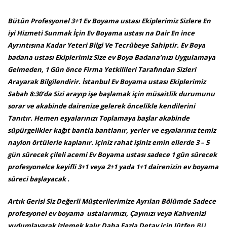
Bütün Profesyonel 3+1 Ev Boyama ustası Ekiplerimiz Sizlere En
iyi Hizmeti Sunmak İçin Ev Boyama ustası na Dair En ince
Ayrıntısına Kadar Yeteri Bilgi Ve Tecrübeye Sahiptir. Ev Boya
badana ustası Ekiplerimiz Size ev Boya Badana’nızı Uygulamaya
Gelmeden, 1 Gün önce Firma Yetkilileri Tarafından Sizleri
Arayarak Bilgilendirir. İstanbul Ev Boyama ustası Ekiplerimiz
Sabah 8:30’da Sizi arayıp işe başlamak için müsaitlik durumunu
sorar ve akabinde dairenize gelerek öncelikle kendilerini
Tanıtır. Hemen eşyalarınızı Toplamaya başlar akabinde
süpürgelikler kağıt bantla bantlanır, yerler ve eşyalarınız temiz
naylon örtülerle kaplanır. içiniz rahat işiniz emin ellerde 3 – 5
gün sürecek çileli acemi Ev Boyama ustası sadece 1 gün sürecek
profesyonelce keyifli 3+1 veya 2+1 yada 1+1 dairenizin ev boyama
süreci başlayacak .
Artık Gerisi Siz Değerli Müşterilerimize Ayrılan Bölümde Sadece
profesyonel ev boyama ustalarımızı, Çayınızı veya Kahvenizi
yudumlayarak izlemek kalır Daha Fazla Detay için lütfen
BU