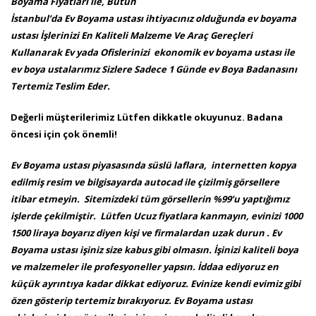
Boyama Fiyatları ile, Bütün
İstanbul’da Ev Boyama ustası ihtiyacınız olduğunda ev boyama
ustası İşlerinizi En Kaliteli Malzeme Ve Araç Gereçleri
Kullanarak Ev yada Ofislerinizi ekonomik ev boyama ustası ile
ev boya ustalarımız Sizlere Sadece 1 Günde ev Boya Badanasını
Tertemiz Teslim Eder.
Değerli müşterilerimiz Lütfen dikkatle okuyunuz. Badana
öncesi için çok önemli!
Ev Boyama ustası piyasasında süslü laflara, internetten kopya
edilmiş resim ve bilgisayarda autocad ile çizilmiş görsellere
itibar etmeyin. Sitemizdeki tüm görsellerin %99’u yaptığımız
işlerde çekilmiştir. Lütfen Ucuz fiyatlara kanmayın, evinizi 1000
1500 liraya boyarız diyen kişi ve firmalardan uzak durun . Ev
Boyama ustası işiniz size kabus gibi olmasın. İşinizi kaliteli boya
ve malzemeler ile profesyoneller yapsın. İddaa ediyoruz en
küçük ayrıntıya kadar dikkat ediyoruz. Evinize kendi evimiz gibi
özen gösterip tertemiz bırakıyoruz. Ev Boyama ustası