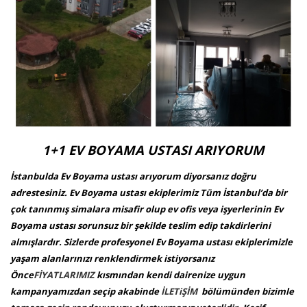
1+1 EV BOYAMA USTASI ARIYORUM
İstanbulda Ev Boyama ustası arıyorum diyorsanız doğru
adrestesiniz. Ev Boyama ustası ekiplerimiz Tüm İstanbul’da bir
çok tanınmış simalara misafir olup ev ofis veya işyerlerinin Ev
Boyama ustası sorunsuz bir şekilde teslim edip takdirlerini
almışlardır. Sizlerde profesyonel Ev Boyama ustası ekiplerimizle
yaşam alanlarınızı renklendirmek istiyorsanız
Önce
FİYATLARIMIZ
kısmından kendi dairenize uygun
kampanyamızdan seçip akabinde
İLETiŞİM
bölümünden bizimle