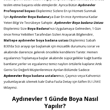
teslim etme başarısı elde etmişlerdir. Ayrıca Bütün
Aydınevler
Profesyonel boyacı
Ekiplerimiz Sizlere En iyi Hizmeti Sunmak
İçin
Aydınevler Boya Badana
‘ya Dair En ince Ayrıntısına Kadar
Yeteri Bilgi Ve Tecrübeye Sahiptir.
Aydınevler Boya badana Ustası
Ekiplerimiz Size
Boya Badana’
nızı Uygulamaya Gelmeden, 1 Gün
önce Firma Yetkilileri Tarafından Sizleri Arayarak Bilgilendirir,
Maltepe aydınevler boya badana ustası
Ekiplerimiz Sabah
8:30’da Sizi arayıp işe başlamak için müsaitlik durumunu sorar ve
akabinde dairenize gelerek öncelikle kendilerini Tanıtır. Hemen
eşyalarınızı Toplamaya başlar akabinde süpürgelikler kağıt bantla
bantlanır,yerler ve eşyalarınız temiz naylon örtülerle kaplanır.Artık
Gerisi Siz Değerli Müşterilerimize Ayrılan Bölümde Sadece
Aydınevler
Boya badana
ustaları
mızı, Çayınızı veya Kahvenizi
yudumlayarak izlemek kalır Daha Fazla Detay için lütfen
BU LİNKE
tıklayınız.
Aydınevler 1 Günde Boya Nasıl
Yapılır?