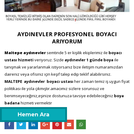
AYDINEVLER PROFESYONEL BOYACI
ARIYORUM
Maltepe aydınevler
semtinde 5 er kişilik ekiplerimiz ile
boyacı
ustası
hizmeti
veriyoruz. Sizde
aydınevler
1 günde
boya
ile
tanışmak ve yararlanmak istiyorsanız bize iletişim numaramızdan
daireniz veya ofisiniz için keşif talep edip teklif alabilirsiniz.
MALTEPE
aydınevler
boyacı
ustası
her zaman temiz iş uygun fiyat
politikası ile yola çıkmıştır.amacımız sizlere sorunsuz ve
benimseyeceğiniz,eşinize dostunuza tavsiye edebileceğiniz
boya
badana
hizmeti vermektir
Hemen Ara