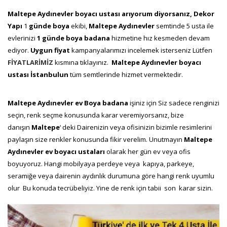
Maltepe Aydınevler boyacı ustası arıyorum diyorsanız, Dekor
Yapı
1
günde boya
ekibi,
Maltepe Aydınevler
semtinde 5 usta ile
evlerinizi
1 günde boya badana
hizmetine hız kesmeden devam
ediyor.
Uygun fiyat
kampanyalarımızı incelemek isterseniz Lütfen
FİYATLARİMİZ
kısmına tıklayınız.
Maltepe Aydınevler boyacı
ustası İstanbulun
tüm semtlerinde hizmet vermektedir.
Maltepe Aydınevler ev Boya badana
işiniz için Siz sadece renginizi
seçin, renk seçme konusunda karar veremiyorsanız, bize
danışın
Maltepe
‘ deki Dairenizin veya ofisinizin bizimle resimlerini
paylaşın size renkler konusunda fikir verelim. Unutmayın
Maltepe
Aydınevler ev boyacı ustaları
olarak her gün ev veya ofis
boyuyoruz. Hangi mobilyaya perdeye veya kapıya, parkeye,
seramiğe veya dairenin aydınlık durumuna göre hangi renk uyumlu
olur Bu konuda tecrübeliyiz. Yine de renk için tabii son karar sizin.