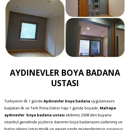
AYDINEVLER BOYA BADANA
USTASI
Türkiyenin ilk 1 günde
Aydınevler boya badana
uygulamasını
başlatan ilk ve Terk firma Dekor Yapı 1 günde boyadır,
Maltepe
aydınevler boya badana ustası
ekibimiz 2008 den buyana
istanbul genelinde yüzlerce dairenin boya badanasını üstlenmiş ve
bütün işlerini üstün titizlik ve gayret içinde müşterilerimize sorunsuz