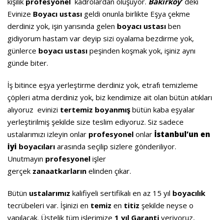
kişilik
profesyonel
kadrolardan oluşuyor.
Bakırköy
’
deki
Evinize
Boyacı ustası
geldi onunla birlikte Eşya çekme
derdiniz yok, işin yarısında gelen
boyacı ustası
ben
gidiyorum hastam var deyip sizi oyalama bezdirme yok,
günlerce
boyacı ustası
peşinden koşmak yok, işiniz aynı
günde biter.
İş bitince eşya yerleştirme derdiniz yok, etrafı temizleme
çöpleri atma derdiniz yok, biz kendimize ait olan bütün atıkları
alıyoruz evinizi
tertemiz
boyanmış
bütün kaba eşyalar
yerleştirilmiş şekilde size teslim ediyoruz. Siz sadece
ustalarımızı izleyin onlar
profesyonel
onlar
İstanbul’un
en
iyi
boyacıları
arasında seçilip sizlere gönderiliyor.
Unutmayın
profesyonel
işler
gerçek
zanaatkarların
elinden çıkar.
Bütün
ustalarımız
kalifiyeli sertifikalı en az 15 yıl
boyacılık
tecrübeleri var. İşinizi en
temiz
en
titiz
şekilde neyse o
yapılacak. Üstelik tüm işlerimize
1 yıl Garanti
veriyoruz,