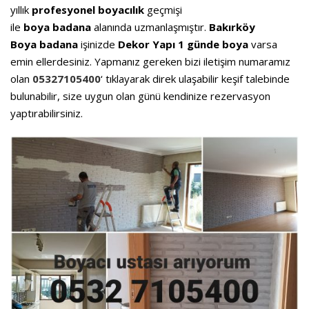
yıllık
profesyonel boyacılık
geçmişi
ile
boya
badana
alanında uzmanlaşmıştır.
Bakır
köy
Boya
badana
işinizde
Dekor Yapı 1 günde boya
varsa
emin ellerdesiniz. Yapmanız gereken bizi iletişim numaramız
olan
05327105400
‘ tıklayarak direk ulaşabilir keşif talebinde
bulunabilir, size uygun olan günü kendinize rezervasyon
yaptırabilirsiniz.