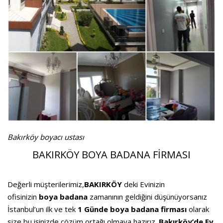
Bakırköy boyacı ustası
BAKIRKÖY BOYA BADANA FİRMASI
Değerli müşterilerimiz,
BAKIRKÖY
deki Evinizin
ofisinizin
boya badana
zamanının geldiğini düşünüyorsanız
İstanbul’un ilk ve tek
1 Günde boya
badana firması
olarak
size bu işinizde çözüm ortağı olmaya hazırız.
Bakırköy’de
Ev