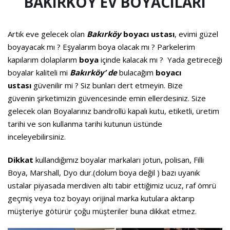
BAKIRKÖY EV BOYACILARI
Artık eve gelecek olan
Bakırköy
boyacı ustası
, evimi güzel
boyayacak mı ? Eşyalarım boya olacak mı ? Parkelerim
kapılarım dolaplarım
boya
içinde kalacak mı ? Yada getireceği
boyalar kaliteli mi
Bakırköy’ de
bulacağım
boyacı
ustası
güvenilir mi ? Siz bunları dert etmeyin. Bize
güvenin şirketimizin güvencesinde emin ellerdesiniz. Size
gelecek olan Boyalarınız bandrollü kapalı kutu, etiketli, üretim
tarihi ve son kullanma tarihi kutunun üstünde
inceleyebilirsiniz.
Dikkat
kullandığımız boyalar markaları jotun, polisan, Filli
Boya, Marshall, Dyo dur.(dolum boya değil ) bazı uyanık
ustalar piyasada merdiven altı tabir ettiğimiz ucuz, raf ömrü
geçmiş veya toz boyayı orijinal marka kutulara aktarıp
müşteriye götürür çoğu müşteriler buna dikkat etmez.