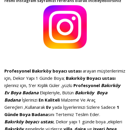
resmî instagram sayfamızı referans olarak inceleyebilirsiniz
Profesyonel Bakırköy boyacı ustası
arayan müşterilerimiz
için, Dekor Yapı 1 Günde Boya;
Bakırköy
Boyacı
ustası
işleriniz için, 5’er Kişilik Güler ,yüzlü
Profesyonel
Bakırköy
Ev Boya Badana
Ekipleriyle, Bütün
Bakırköy Boya
Badana
İşlerinizi
En
Kaliteli
Malzeme Ve Araç
Gereçleri ,Kullanarak
Ev
yada İşyerlerinizi Sizlere Sadece
1
Günde Boya Badana
sını Tertemiz Teslim Eder.
Bakırköy boyacı ustası
, Dekor yapı 1 günde boya ,ekipleri
Bakırköy
genelinde yüzlerce
villa
,
daire
ve
işyeri
boya