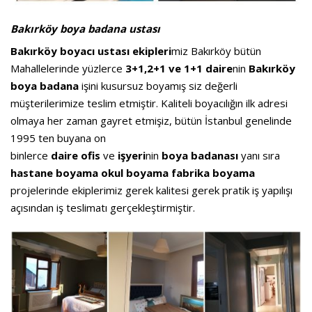
Bakırköy boya badana ustası
Bakırköy boyacı ustası ekipleri
miz Bakırköy bütün
Mahallelerinde yüzlerce
3+1,2+1 ve 1+1 daire
nin
Bakırköy
boya badana
işini kusursuz boyamış siz değerli
müşterilerimize teslim etmiştir. Kaliteli boyacılığın ilk adresi
olmaya her zaman gayret etmişiz, bütün İstanbul genelinde
1995 ten buyana on
binlerce
daire
ofis
ve
işyeri
nin
boya
badanası
yanı sıra
hastane boyama okul boyama fabrika boyama
projelerinde ekiplerimiz gerek kalitesi gerek pratik iş yapılışı
açısından iş teslimatı gerçekleştirmiştir.