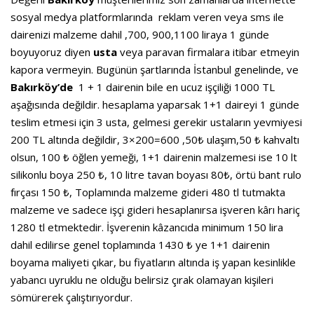
sosyal medya platformlarında reklam veren veya sms ile
dairenizi malzeme dahil ,700, 900,1100 liraya 1 günde
boyuyoruz diyen
usta
veya paravan firmalara itibar etmeyin
kapora vermeyin. Bugünün şartlarında İstanbul genelinde, ve
Bakırköy’de
1 + 1 dairenin bile en ucuz işçiliği 1000 TL
aşağısında değildir. hesaplama yaparsak 1+1 daireyi 1 günde
teslim etmesi için 3 usta, gelmesi gerekir ustaların yevmiyesi
200 TL altında değildir, 3×200=600 ,50₺ ulaşım,50 ₺ kahvaltı
olsun, 100 ₺ öğlen yemeği, 1+1 dairenin malzemesi ise 10 lt
silikonlu boya 250 ₺, 10 litre tavan boyası 80₺, örtü bant rulo
fırçası 150 ₺, Toplamında malzeme gideri 480 tl tutmakta
malzeme ve sadece işçi gideri hesaplanırsa işveren kârı hariç
1280 tl etmektedir. İşverenin kâzancıda minimum 150 lira
dahil edilirse genel toplamında 1430 ₺ ye 1+1 dairenin
boyama maliyeti çıkar, bu fiyatların altında iş yapan kesinlikle
yabancı uyruklu ne olduğu belirsiz çırak olamayan kişileri
sömürerek çalıştırıyordur.