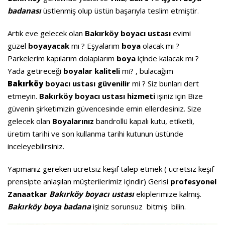
badanası
üstlenmiş olup üstün başarıyla teslim etmiştir
.
Artık eve gelecek olan
Bakırköy boyacı ustası
evimi
güzel
boyayacak
mı ? Eşyalarım
boya
olacak mı ?
Parkelerim kapılarım dolaplarım
boya
içinde kalacak mı ?
Yada getireceği
boyalar
kaliteli
mi? , bulacağım
Bakırköy
boyacı ustası
güvenilir
mi ? Siz bunları dert
etmeyin.
Bakırköy boyacı ustası
hizmeti
işiniz için Bize
güvenin şirketimizin güvencesinde emin ellerdesiniz. Size
gelecek olan
Boyalarınız
bandrollü kapalı kutu, etiketli,
üretim tarihi ve son kullanma tarihi kutunun üstünde
inceleyebilirsiniz.
Yapmanız gereken ücretsiz keşif talep etmek ( ücretsiz keşif
prensipte anlaşılan müşterilerimiz içindir) Gerisi
profesyonel
Zanaatkar
Bakırköy
boyacı ustası
ekiplerimize kalmış.
Bakırköy
boya badana
işiniz sorunsuz bitmiş bilin.