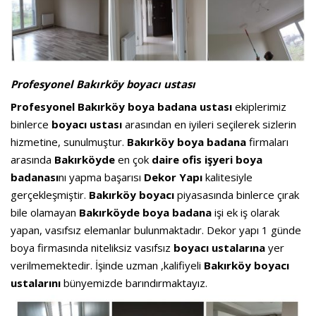
Profesyonel Bakırköy boyacı ustası
Profesyonel Bakırköy boya badana ustası
ekiplerimiz
binlerce
boyacı ustası
arasından en iyileri seçilerek sizlerin
hizmetine, sunulmuştur.
Bakırköy boya badana
firmaları
arasında
Bakırköyde
en çok
daire ofis işyeri boya
badanası
nı yapma başarısı
Dekor
Yapı
kalitesiyle
gerçekleşmiştir.
Bakırköy boyacı
piyasasında binlerce çırak
bile olamayan
Bakırköyde boya badana
işi ek iş olarak
yapan, vasıfsız elemanlar bulunmaktadır. Dekor yapı 1 günde
boya firmasında niteliksiz vasıfsız
boyacı
ustalarına
yer
verilmemektedir. İşinde uzman ,kalifiyeli
Bakırköy boyacı
ustalarını
bünyemizde barındırmaktayız.