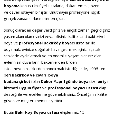
boyama
konusu kalifiyeli ustalarla, dikkat, emek , özen
ve özveri isteyen bir iştir. Unutmayın profesyonel işçilik
gerçek zanaatkarların elinden çıkar.
Sonuç olarak en değer verdiğiniz ve ençok zaman geçirdiğiniz
yaşam alanı olan evinizi veya ofisinizi kaliteli anti bakteriyel
boya ve
profesyonel Bakırköy boyacı ustalar
ı ile
boyamak, evinize doğal bir hava getirmek, içinizi açacak
renklerle aydınlatmak ve en önemlisi yaşam alanınız olan
evlerinizin duvarlarını bakterilerden kirden
istenmeyen renklerden arındırmak istediğinizde, 1995 ten
beri
Bakır
köy ve civarı boya
badana şirketi
olan
Dekor
Yapı 1günde boya
size
en iyi
hizmeti
uygun fiyat
ve
profesyonel boyacı ustası
ekip
desteği ile vereceklerine güvenebilirsiniz. Önceliğimiz kalite
güven ve müşteri memnuniyetidir.
Bütün
Bakır
köy Boyacı ustası
ekiplerimiz 15