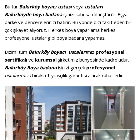
Bu tür
Bakırköy
boyacı ustası
veya
ustaları
Bakırköyde
boya badana
işinizi kabusa dönüştürür. Eşya,
parke ve pencerelerinizi batırır. Bu yönde bizi taklit eden bir
çok şikayet alıyoruz. Herkes boya yapar ama herkes
profesyonel ustalar gibi boya badana yapamaz.
Bizim tüm
Bakırköy boyacı ustaları
mız
profesyonel
sertifikalı
ve
kurumsal
şirketimiz bünyesinde kadroludur.
Bakırköy
Boya
badana
işinizi gerçek
profesyonel
ustalarımıza
bırakın 1 yıl işçilik garantisi alarak rahat edin