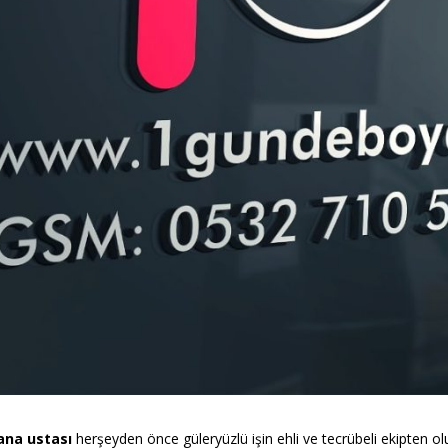
ana ustası
herşeyden önce güleryüzlü işin ehli ve tecrübeli ekipten ol