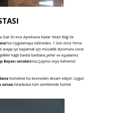
TASI
ya Dair En ince Ayrıntısına Kadar Yeteri Bilgi Ve
ana’
nızı Uygulamaya Gelmeden, 1 Gün önce Firma
zi arayıp işe başlamak için müsaitlik durumunu sorar
ikler kağıt bantla bantlanır,yerler ve eşyalarınız
şı Boyacı
ustaları
mızı,Çayınızı veya Kahvenizi
adana
hizmetine hız kesmeden devam ediyor. Uygun
ı ustası
İstanbulun tüm semtlerinde hizmet