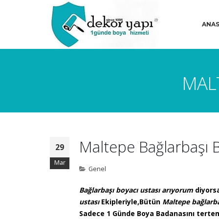
ANAS
MALT
Maltepe Bağlarbaşı B
29
Mar
Genel
Bağlarbaşı boyacı ustası arıyorum
diyorsa
ustası
Ekipleriyle,Bütün
Maltepe bağlarba
Sadece 1 Günde Boya Badanasını tertem