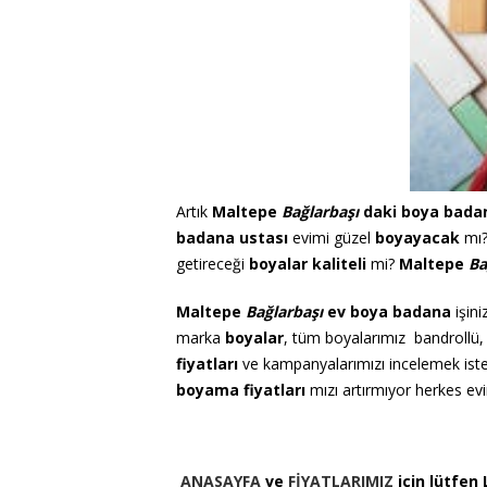
Artık
Maltepe
Bağlarbaşı
daki
boya badan
badana ustası
evimi güzel
boyayacak
mı?
getireceği
boyalar
kaliteli
mi?
Maltepe
Ba
Maltepe
Bağlarbaşı
ev boya badana
işini
marka
boyalar
, tüm boyalarımız bandrollü, k
fiyatları
ve kampanyalarımızı incelemek iste
boyama fiyatları
mızı artırmıyor herkes evi
ANASAYFA
ve
FİYATLARIMIZ
için lütfen 