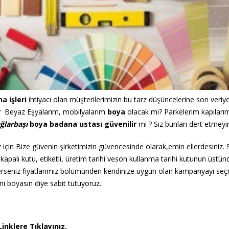
a işleri
ihtiyacı olan müşterilerimizin bu tarz düşüncelerine son veri
 Beyaz Eşyalarım, mobilyalarım
boya
olacak mı? Parkelerim kapıları
ğlarbaşı
boya badana ustası
güvenilir
mi ? Siz bunları dert etmeyi
z için Bize güvenin şirketimizin güvencesinde olarak,emin ellerdesiniz. Si
apalı kutu, etiketli, üretim tarihi veson kullanma tarihi kutunun üstünd
rseniz fiyatlarımız bölümünden kendinize uygun olan kampanyayı seçme
ni boyasın diye sabit tutuyoruz.
Linklere Tıklayınız.