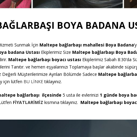
BAĞLARBAŞI BOYA BADANA US
 Hizmeti Sunmak İçin
Maltepe bağlarbaşı mahallesi Boya Badana
‘
Boya badana
Ustası
Ekiplerimiz Size
Maltepe bağlarbaşı Boya Bad
irir.
Maltepe bağlarbaşı boyacı ustası
Ekiplerimiz Sabah 8:30’da Si
lerini Tanıtır. ve hemen eşyalarınızı Toplamaya başlar akabinde süpürgel
 Siz Değerli Müşterilerimize Ayrılan Bölümde Sadece
Maltepe bağlarba
 için lütfen
BU LİNKE
tıklayınız.
altepe bağlarbaşı
ilçesinde
5 usta ile evlerinizi
1 günde boya b
 Lütfen
FİYATLARİMİZ
kısmına tıklayınız.
Maltepe bağlarbaşı boyac