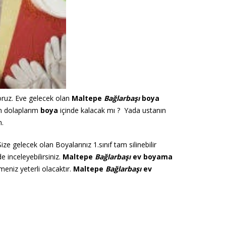
yoruz. Eve gelecek olan
Maltepe
Bağlarbaşı
boya
m dolaplarım
boya
içinde kalacak mı ? Yada ustanın
n.
ze gelecek olan Boyalarınız 1.sınıf tam silinebilir
e inceleyebilirsiniz.
Maltepe
Bağlarbaşı
ev boyama
niz yeterli olacaktır.
Maltepe
Bağlarbaşı
ev